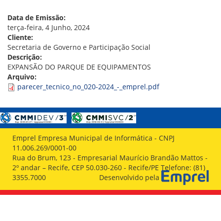
VÍDEOS
ORGANOGRAMA
Data de Emissão:
CONSELHOS
terça-feira, 4 Junho, 2024
LOCALIZAÇÃO
Cliente:
GESTORES
Secretaria de Governo e Participação Social
GOVERNANÇA
Descrição:
EXPANSÃO DO PARQUE DE EQUIPAMENTOS
NOTÍCIAS
Arquivo:
parecer_tecnico_no_020-2024_-_emprel.pdf
COMPRAS
COMISSÕES
LICITAÇÕES
ATAS DE REGISTRO DE PREÇOS
Emprel Empresa Municipal de Informática - CNPJ
REGULAMENTO INTERNO DE LICITAÇÕES E
11.006.269/0001-00
CONTRATO
Rua do Brum, 123 - Empresarial Maurício Brandão Mattos -
2º andar – Recife, CEP 50.030-260 - Recife/PE Telefone: (81)
GESTÃO DE PESSOAS
3355.7000
Desenvolvido pela
COLABORADORES
PLR
PARTICIPAÇÃO NOS LUCROS E RESULTADOS