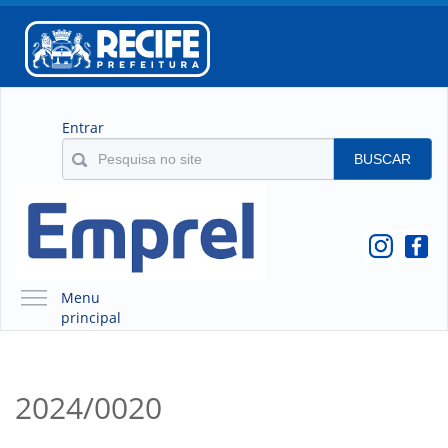
Entrar
BUSCAR
Menu
principal
A EMPREL
QUEM SOMOS
2024/0020
O QUE É A EMPREL
HISTÓRICO