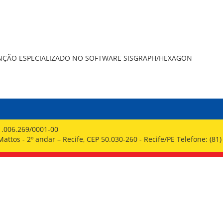
PPP - PERFIL PROFISSIOGRÁFICO 
PUBLICAÇÕES
PROGRAMA QUALIDADE DE VIDA
PROGRAMA DE ESTAGIÁRIO
SAÚDE DO TRABALHADOR
ÇÃO ESPECIALIZADO NO SOFTWARE SISGRAPH/HEXAGON
1.006.269/0001-00
ttos - 2º andar – Recife, CEP 50.030-260 - Recife/PE Telefone: (81