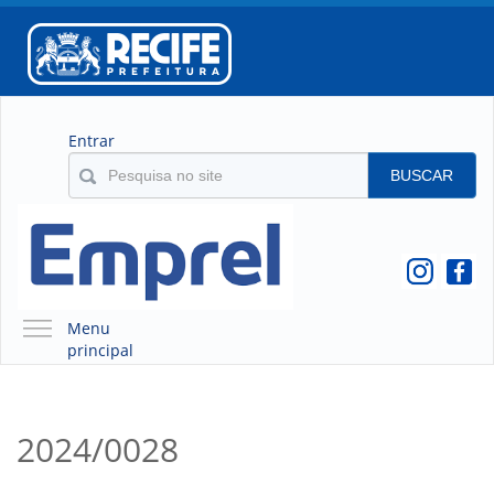
Entrar
BUSCAR
Menu
principal
A EMPREL
QUEM SOMOS
2024/0028
O QUE É A EMPREL
HISTÓRICO