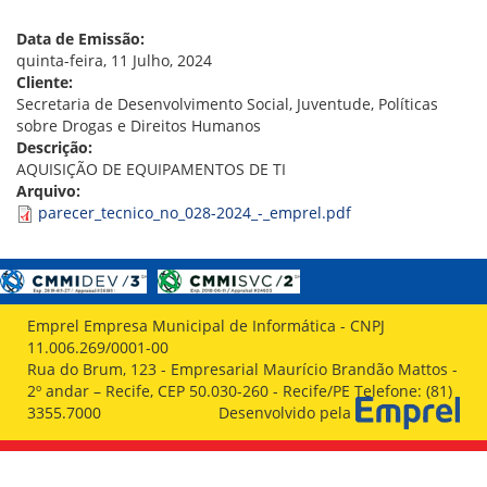
VÍDEOS
ORGANOGRAMA
Data de Emissão:
CONSELHOS
quinta-feira, 11 Julho, 2024
LOCALIZAÇÃO
Cliente:
GESTORES
Secretaria de Desenvolvimento Social, Juventude, Políticas
GOVERNANÇA
sobre Drogas e Direitos Humanos
Descrição:
NOTÍCIAS
AQUISIÇÃO DE EQUIPAMENTOS DE TI
Arquivo:
COMPRAS
parecer_tecnico_no_028-2024_-_emprel.pdf
COMISSÕES
LICITAÇÕES
ATAS DE REGISTRO DE PREÇOS
REGULAMENTO INTERNO DE LICITAÇÕES E
Emprel Empresa Municipal de Informática - CNPJ
CONTRATO
11.006.269/0001-00
Rua do Brum, 123 - Empresarial Maurício Brandão Mattos -
GESTÃO DE PESSOAS
2º andar – Recife, CEP 50.030-260 - Recife/PE Telefone: (81)
3355.7000
Desenvolvido pela
COLABORADORES
PLR
PARTICIPAÇÃO NOS LUCROS E RESULTADOS