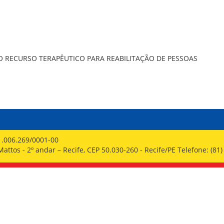
PPP - PERFIL PROFISSIOGRÁFICO 
PUBLICAÇÕES
PROGRAMA QUALIDADE DE VIDA
PROGRAMA DE ESTAGIÁRIO
SAÚDE DO TRABALHADOR
O RECURSO TERAPÊUTICO PARA REABILITAÇÃO DE PESSOAS
1.006.269/0001-00
ttos - 2º andar – Recife, CEP 50.030-260 - Recife/PE Telefone: (81