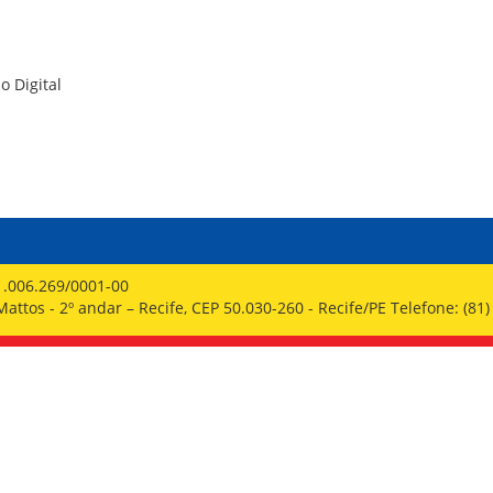
PPP - PERFIL PROFISSIOGRÁFICO 
PUBLICAÇÕES
PROGRAMA QUALIDADE DE VIDA
PROGRAMA DE ESTAGIÁRIO
o Digital
SAÚDE DO TRABALHADOR
1.006.269/0001-00
ttos - 2º andar – Recife, CEP 50.030-260 - Recife/PE Telefone: (81