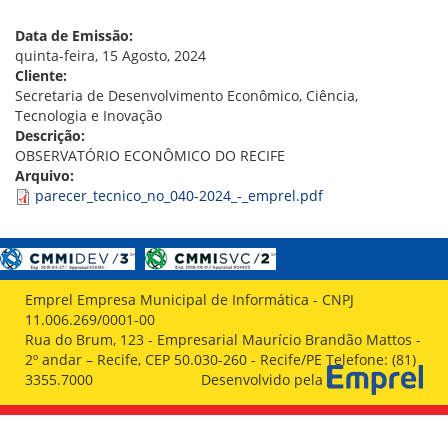
VÍDEOS
ORGANOGRAMA
Data de Emissão:
CONSELHOS
quinta-feira, 15 Agosto, 2024
LOCALIZAÇÃO
Cliente:
GESTORES
Secretaria de Desenvolvimento Econômico, Ciência,
GOVERNANÇA
Tecnologia e Inovação
Descrição:
NOTÍCIAS
OBSERVATÓRIO ECONÔMICO DO RECIFE
Arquivo:
COMPRAS
parecer_tecnico_no_040-2024_-_emprel.pdf
COMISSÕES
LICITAÇÕES
ATAS DE REGISTRO DE PREÇOS
REGULAMENTO INTERNO DE LICITAÇÕES E
Emprel Empresa Municipal de Informática - CNPJ
CONTRATO
11.006.269/0001-00
Rua do Brum, 123 - Empresarial Maurício Brandão Mattos -
GESTÃO DE PESSOAS
2º andar – Recife, CEP 50.030-260 - Recife/PE Telefone: (81)
3355.7000
Desenvolvido pela
COLABORADORES
PLR
PARTICIPAÇÃO NOS LUCROS E RESULTADOS