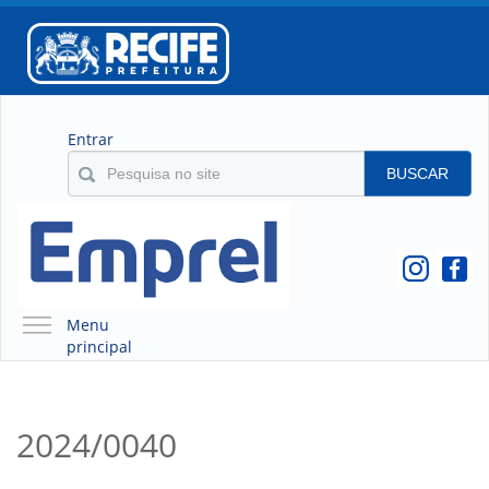
Entrar
BUSCAR
Menu
principal
A EMPREL
QUEM SOMOS
2024/0040
O QUE É A EMPREL
HISTÓRICO