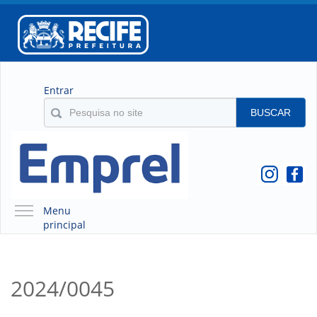
Entrar
BUSCAR
Menu
principal
A EMPREL
QUEM SOMOS
2024/0045
O QUE É A EMPREL
HISTÓRICO