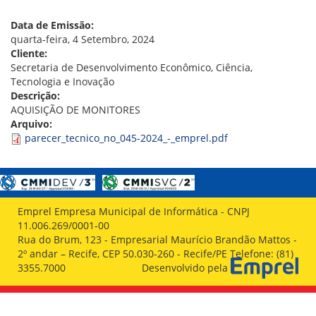
VÍDEOS
ORGANOGRAMA
Data de Emissão:
CONSELHOS
quarta-feira, 4 Setembro, 2024
LOCALIZAÇÃO
Cliente:
GESTORES
Secretaria de Desenvolvimento Econômico, Ciência,
GOVERNANÇA
Tecnologia e Inovação
Descrição:
NOTÍCIAS
AQUISIÇÃO DE MONITORES
Arquivo:
COMPRAS
parecer_tecnico_no_045-2024_-_emprel.pdf
COMISSÕES
LICITAÇÕES
ATAS DE REGISTRO DE PREÇOS
REGULAMENTO INTERNO DE LICITAÇÕES E
Emprel Empresa Municipal de Informática - CNPJ
CONTRATO
11.006.269/0001-00
Rua do Brum, 123 - Empresarial Maurício Brandão Mattos -
GESTÃO DE PESSOAS
2º andar – Recife, CEP 50.030-260 - Recife/PE Telefone: (81)
3355.7000
Desenvolvido pela
COLABORADORES
PLR
PARTICIPAÇÃO NOS LUCROS E RESULTADOS