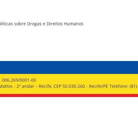
PPP - PERFIL PROFISSIOGRÁFICO 
PUBLICAÇÕES
PROGRAMA QUALIDADE DE VIDA
PROGRAMA DE ESTAGIÁRIO
olíticas sobre Drogas e Direitos Humanos
SAÚDE DO TRABALHADOR
1.006.269/0001-00
ttos - 2º andar – Recife, CEP 50.030-260 - Recife/PE Telefone: (81