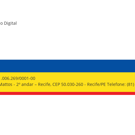
PPP - PERFIL PROFISSIOGRÁFICO 
PUBLICAÇÕES
PROGRAMA QUALIDADE DE VIDA
PROGRAMA DE ESTAGIÁRIO
o Digital
SAÚDE DO TRABALHADOR
1.006.269/0001-00
ttos - 2º andar – Recife, CEP 50.030-260 - Recife/PE Telefone: (81