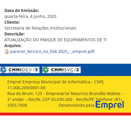
VÍDEOS
ORGANOGRAMA
Data de Emissão:
CONSELHOS
quarta-feira, 4 Junho, 2025
LOCALIZAÇÃO
Cliente:
GESTORES
Secretaria de Relações Institucionais
GOVERNANÇA
Descrição:
ATUALIZAÇÃO DO PARQUE DE EQUIPAMENTOS DE TI
NOTÍCIAS
Arquivo:
parecer_tecnico_no_034-2025_-_emprel.pdf
COMPRAS
COMISSÕES
LICITAÇÕES
ATAS DE REGISTRO DE PREÇOS
Emprel Empresa Municipal de Informática - CNPJ
REGULAMENTO INTERNO DE LICITAÇÕES E
11.006.269/0001-00
CONTRATO
Rua do Brum, 123 - Empresarial Maurício Brandão Mattos -
2º andar – Recife, CEP 50.030-260 - Recife/PE Telefone: (81)
GESTÃO DE PESSOAS
3355.7000
Desenvolvido pela
COLABORADORES
PLR
PARTICIPAÇÃO NOS LUCROS E RESULTADOS