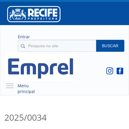
Entrar
BUSCAR
Menu
principal
A EMPREL
QUEM SOMOS
2025/0034
O QUE É A EMPREL
HISTÓRICO