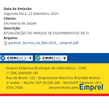
VÍDEOS
ORGANOGRAMA
Data de Emissão:
CONSELHOS
segunda-feira, 22 Setembro, 2025
LOCALIZAÇÃO
Cliente:
GESTORES
Secretaria de Saúde
GOVERNANÇA
Descrição:
ATUALIZAÇÃO DO PARQUE DE EQUIPAMENTOS DE TI
NOTÍCIAS
Arquivo:
parecer_tecnico_no_064-2025_-_emprel.pdf
COMPRAS
COMISSÕES
LICITAÇÕES
ATAS DE REGISTRO DE PREÇOS
Emprel Empresa Municipal de Informática - CNPJ
REGULAMENTO INTERNO DE LICITAÇÕES E
11.006.269/0001-00
CONTRATO
Rua do Brum, 123 - Empresarial Maurício Brandão Mattos -
2º andar – Recife, CEP 50.030-260 - Recife/PE Telefone: (81)
GESTÃO DE PESSOAS
3355.7000
Desenvolvido pela
COLABORADORES
PLR
PARTICIPAÇÃO NOS LUCROS E RESULTADOS