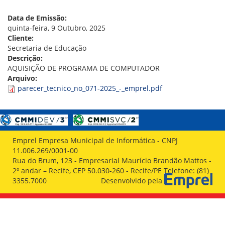
VÍDEOS
ORGANOGRAMA
Data de Emissão:
CONSELHOS
quinta-feira, 9 Outubro, 2025
LOCALIZAÇÃO
Cliente:
GESTORES
Secretaria de Educação
GOVERNANÇA
Descrição:
AQUISIÇÃO DE PROGRAMA DE COMPUTADOR
NOTÍCIAS
Arquivo:
parecer_tecnico_no_071-2025_-_emprel.pdf
COMPRAS
COMISSÕES
LICITAÇÕES
ATAS DE REGISTRO DE PREÇOS
Emprel Empresa Municipal de Informática - CNPJ
REGULAMENTO INTERNO DE LICITAÇÕES E
11.006.269/0001-00
CONTRATO
Rua do Brum, 123 - Empresarial Maurício Brandão Mattos -
2º andar – Recife, CEP 50.030-260 - Recife/PE Telefone: (81)
GESTÃO DE PESSOAS
3355.7000
Desenvolvido pela
COLABORADORES
PLR
PARTICIPAÇÃO NOS LUCROS E RESULTADOS