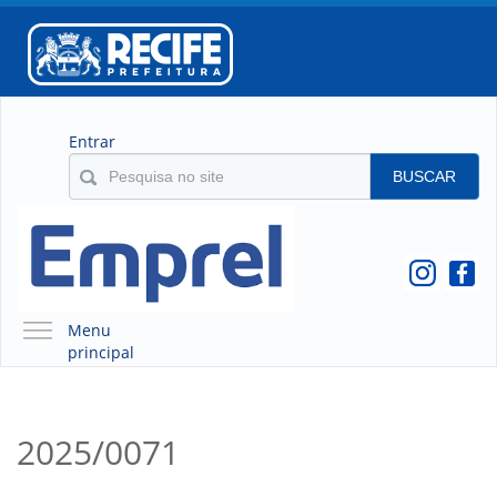
Entrar
BUSCAR
Menu
principal
A EMPREL
QUEM SOMOS
2025/0071
O QUE É A EMPREL
HISTÓRICO