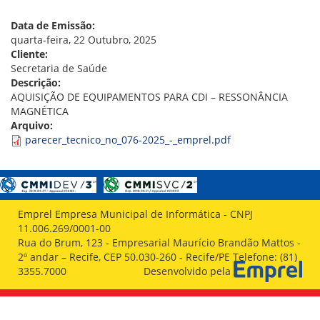
VÍDEOS
ORGANOGRAMA
Data de Emissão:
CONSELHOS
quarta-feira, 22 Outubro, 2025
LOCALIZAÇÃO
Cliente:
GESTORES
Secretaria de Saúde
GOVERNANÇA
Descrição:
AQUISIÇÃO DE EQUIPAMENTOS PARA CDI – RESSONÂNCIA
NOTÍCIAS
MAGNÉTICA
Arquivo:
COMPRAS
parecer_tecnico_no_076-2025_-_emprel.pdf
COMISSÕES
LICITAÇÕES
ATAS DE REGISTRO DE PREÇOS
REGULAMENTO INTERNO DE LICITAÇÕES E
Emprel Empresa Municipal de Informática - CNPJ
CONTRATO
11.006.269/0001-00
Rua do Brum, 123 - Empresarial Maurício Brandão Mattos -
GESTÃO DE PESSOAS
2º andar – Recife, CEP 50.030-260 - Recife/PE Telefone: (81)
3355.7000
Desenvolvido pela
COLABORADORES
PLR
PARTICIPAÇÃO NOS LUCROS E RESULTADOS