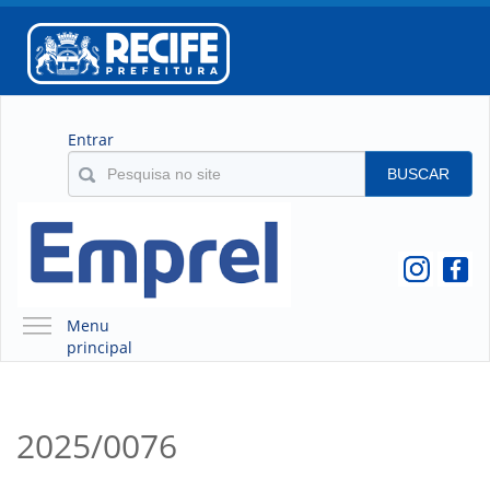
Entrar
BUSCAR
Menu
principal
A EMPREL
QUEM SOMOS
2025/0076
O QUE É A EMPREL
HISTÓRICO