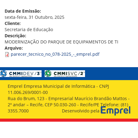
VÍDEOS
ORGANOGRAMA
Data de Emissão:
CONSELHOS
sexta-feira, 31 Outubro, 2025
LOCALIZAÇÃO
Cliente:
GESTORES
Secretaria de Educação
GOVERNANÇA
Descrição:
MODERNIZAÇÃO DO PARQUE DE EQUIPAMENTOS DE TI
NOTÍCIAS
Arquivo:
parecer_tecnico_no_078-2025_-_emprel.pdf
COMPRAS
COMISSÕES
LICITAÇÕES
ATAS DE REGISTRO DE PREÇOS
Emprel Empresa Municipal de Informática - CNPJ
REGULAMENTO INTERNO DE LICITAÇÕES E
11.006.269/0001-00
CONTRATO
Rua do Brum, 123 - Empresarial Maurício Brandão Mattos -
2º andar – Recife, CEP 50.030-260 - Recife/PE Telefone: (81)
GESTÃO DE PESSOAS
3355.7000
Desenvolvido pela
COLABORADORES
PLR
PARTICIPAÇÃO NOS LUCROS E RESULTADOS