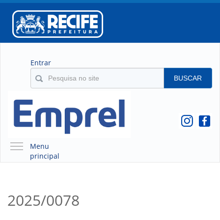
Entrar
BUSCAR
Menu
principal
A EMPREL
QUEM SOMOS
2025/0078
O QUE É A EMPREL
HISTÓRICO