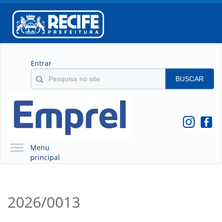
Entrar
BUSCAR
Menu
principal
A EMPREL
QUEM SOMOS
2026/0013
O QUE É A EMPREL
HISTÓRICO