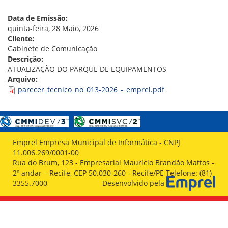
VÍDEOS
ORGANOGRAMA
Data de Emissão:
CONSELHOS
quinta-feira, 28 Maio, 2026
LOCALIZAÇÃO
Cliente:
GESTORES
Gabinete de Comunicação
GOVERNANÇA
Descrição:
ATUALIZAÇÃO DO PARQUE DE EQUIPAMENTOS
NOTÍCIAS
Arquivo:
parecer_tecnico_no_013-2026_-_emprel.pdf
COMPRAS
COMISSÕES
LICITAÇÕES
ATAS DE REGISTRO DE PREÇOS
Emprel Empresa Municipal de Informática - CNPJ
REGULAMENTO INTERNO DE LICITAÇÕES E
11.006.269/0001-00
CONTRATO
Rua do Brum, 123 - Empresarial Maurício Brandão Mattos -
2º andar – Recife, CEP 50.030-260 - Recife/PE Telefone: (81)
GESTÃO DE PESSOAS
3355.7000
Desenvolvido pela
COLABORADORES
PLR
PARTICIPAÇÃO NOS LUCROS E RESULTADOS