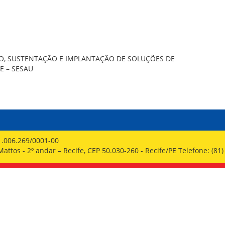
PPP - PERFIL PROFISSIOGRÁFICO 
PUBLICAÇÕES
PROGRAMA QUALIDADE DE VIDA
PROGRAMA DE ESTAGIÁRIO
SAÚDE DO TRABALHADOR
O, SUSTENTAÇÃO E IMPLANTAÇÃO DE SOLUÇÕES DE
E – SESAU
1.006.269/0001-00
ttos - 2º andar – Recife, CEP 50.030-260 - Recife/PE Telefone: (81