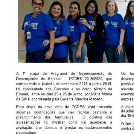
CONSULTA MEUS RECURSOS PLR
CONSULTA TODOS RECURSOS PLR
CONSULTA QUESTIONAMENTO / ESCLARECIMENTO
PLR
SERVIÇOS
PGDE - PROGRAMA DE GERENCIAMENTO DO
DESEMPENHO DOS EMPREGADOS DA EMPREL
AFASTAMENTOS DOS FUNCIONÁRIOS
CAPACITAÇÃO
EVENTOS DA EMPREL
PPP - PERFIL PROFISSIOGRÁFICO
PREVIDENCIÁRIO
PROGRAMA QUALIDADE DE VIDA
PROGRAMA DE ESTAGIÁRIO
SAÚDE DO TRABALHADOR
PGDE 2022
PGDE 2023
PGDE 2024
GESTÃO DA INFORMAÇÃO
BOLETIM INFORMATIVO
BPM-DAF