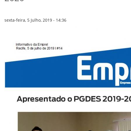
VÍDEOS
ORGANOGRAMA
CONSELHOS
LOCALIZAÇÃO
sexta-feira, 5 Julho, 2019 - 14:36
GESTORES
GOVERNANÇA
NOTÍCIAS
COMPRAS
COMISSÕES
LICITAÇÕES
ATAS DE REGISTRO DE PREÇOS
REGULAMENTO INTERNO DE LICITAÇÕES E
CONTRATO
GESTÃO DE PESSOAS
COLABORADORES
PLR
PARTICIPAÇÃO NOS LUCROS E RESULTADOS