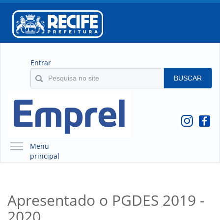
Entrar
BUSCAR
Menu
principal
A EMPREL
QUEM SOMOS
Apresentado o PGDES 2019 -
O QUE É A EMPREL
2020
HISTÓRICO