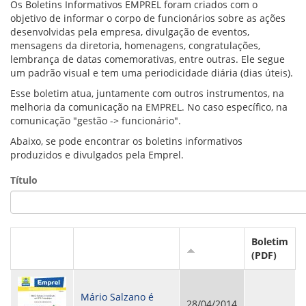
VÍDEOS
Os Boletins Informativos EMPREL foram criados com o
ORGANOGRAMA
objetivo de informar o corpo de funcionários sobre as ações
CONSELHOS
desenvolvidas pela empresa, divulgação de eventos,
LOCALIZAÇÃO
mensagens da diretoria, homenagens, congratulações,
GESTORES
lembrança de datas comemorativas, entre outras. Ele segue
GOVERNANÇA
um padrão visual e tem uma periodicidade diária (dias úteis).
Esse boletim atua, juntamente com outros instrumentos, na
NOTÍCIAS
melhoria da comunicação na EMPREL. No caso específico, na
comunicação "gestão -> funcionário".
COMPRAS
Abaixo, se pode encontrar os boletins informativos
produzidos e divulgados pela Emprel.
COMISSÕES
LICITAÇÕES
Título
ATAS DE REGISTRO DE PREÇOS
REGULAMENTO INTERNO DE LICITAÇÕES E
CONTRATO
GESTÃO DE PESSOAS
Boletim
(PDF)
COLABORADORES
PLR
PARTICIPAÇÃO NOS LUCROS E RESULTADOS
Mário Salzano é
28/04/2014