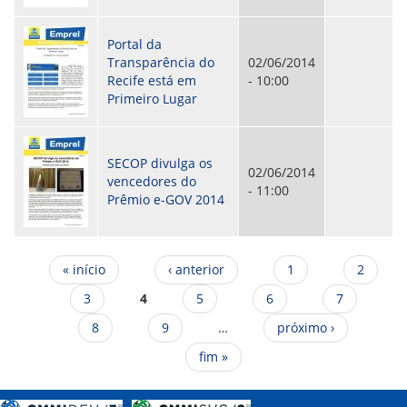
Portal da
Transparência do
02/06/2014
Recife está em
- 10:00
Primeiro Lugar
SECOP divulga os
02/06/2014
vencedores do
- 11:00
Prêmio e-GOV 2014
Páginas
« início
‹ anterior
1
2
3
4
5
6
7
8
9
…
próximo ›
fim »