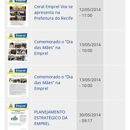
ORIENTAÇÕES TÉCNICAS
Coral Emprel Vox se
12/05/2014
SEGURANÇA DA INFORMAÇÃO
apresenta na
- 11:00
RISI - FAQ (PERGUNTAS FREQUENTES)
Prefeitura do Recife
CATÁLOGO DE SERVIÇOS DE TIC
PARECERES TÉCNICOS
ORIENTAÇÕES
MODELO
Comemorado o “Dia
PARECERES TÉCNICOS EMITIDOS
13/05/2014
das Mães” na
PUBLICAÇÕES
- 10:00
Emprel
PORTARIAS
RESOLUÇÕES
DIVERSOS
ATAS DA CIPA
Comemorado o “Dia
ATAS E RESOLUÇÕES DO CONSELHO FISCAL
13/05/2014
das Mães” na
ATAS DO CONSADE
- 10:00
Emprel
CHAMAMENTOS PÚBLICOS
TERMOS
TRANSPARÊNCIA
PLANEJAMENTO
30/05/2014
ESTRATÉGICO DA
- 09:17
CONTATO
EMPREL