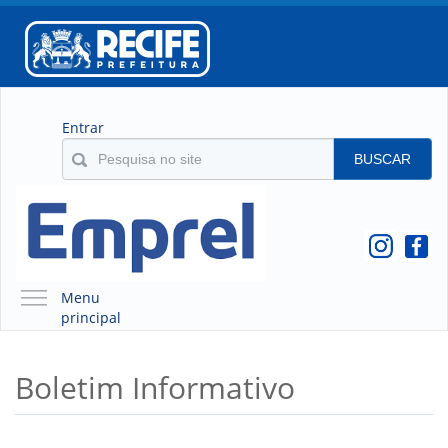
Entrar
BUSCAR
Menu
principal
A EMPREL
Boletim Informativo
QUEM SOMOS
O QUE É A EMPREL
HISTÓRICO