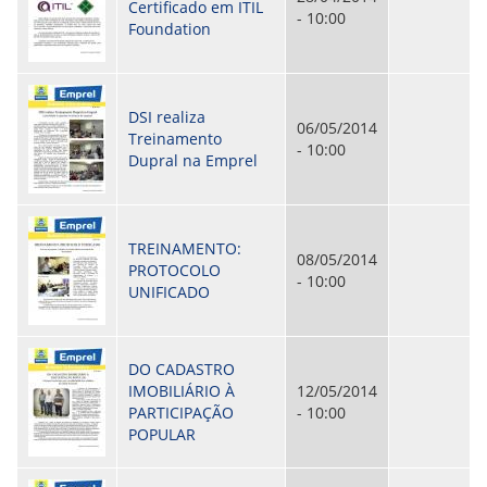
CONSULTA MEUS RECURSOS PLR
Certificado em ITIL
- 10:00
CONSULTA TODOS RECURSOS PLR
Foundation
CONSULTA QUESTIONAMENTO / ESCLARECIMENTO
PLR
SERVIÇOS
PGDE - PROGRAMA DE GERENCIAMENTO DO
DSI realiza
06/05/2014
DESEMPENHO DOS EMPREGADOS DA EMPREL
Treinamento
- 10:00
AFASTAMENTOS DOS FUNCIONÁRIOS
Dupral na Emprel
CAPACITAÇÃO
EVENTOS DA EMPREL
PPP - PERFIL PROFISSIOGRÁFICO
PREVIDENCIÁRIO
TREINAMENTO:
08/05/2014
PROGRAMA QUALIDADE DE VIDA
PROTOCOLO
- 10:00
PROGRAMA DE ESTAGIÁRIO
UNIFICADO
SAÚDE DO TRABALHADOR
PGDE 2022
PGDE 2023
DO CADASTRO
PGDE 2024
IMOBILIÁRIO À
12/05/2014
PARTICIPAÇÃO
- 10:00
GESTÃO DA INFORMAÇÃO
POPULAR
BOLETIM INFORMATIVO
BPM-DAF