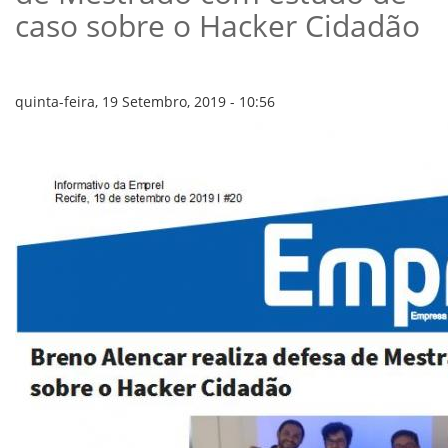
VÍDEOS
caso sobre o Hacker Cidadão
ORGANOGRAMA
CONSELHOS
LOCALIZAÇÃO
GESTORES
quinta-feira, 19 Setembro, 2019 - 10:56
GOVERNANÇA
NOTÍCIAS
COMPRAS
COMISSÕES
LICITAÇÕES
ATAS DE REGISTRO DE PREÇOS
REGULAMENTO INTERNO DE LICITAÇÕES E
CONTRATO
GESTÃO DE PESSOAS
COLABORADORES
PLR
PARTICIPAÇÃO NOS LUCROS E RESULTADOS