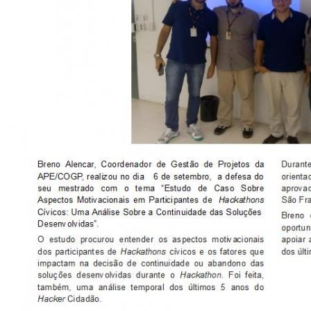
CONSULTA MEUS RECURSOS PLR
CONSULTA TODOS RECURSOS PLR
CONSULTA QUESTIONAMENTO / ESCLARECIMENTO
PLR
SERVIÇOS
PGDE - PROGRAMA DE GERENCIAMENTO DO
DESEMPENHO DOS EMPREGADOS DA EMPREL
AFASTAMENTOS DOS FUNCIONÁRIOS
CAPACITAÇÃO
EVENTOS DA EMPREL
PPP - PERFIL PROFISSIOGRÁFICO
PREVIDENCIÁRIO
PROGRAMA QUALIDADE DE VIDA
PROGRAMA DE ESTAGIÁRIO
SAÚDE DO TRABALHADOR
PGDE 2022
PGDE 2023
PGDE 2024
GESTÃO DA INFORMAÇÃO
BOLETIM INFORMATIVO
BPM-DAF