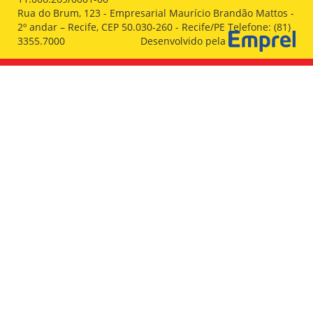
Rua do Brum, 123 - Empresarial Maurício Brandão Mattos -
2º andar – Recife, CEP 50.030-260 - Recife/PE Telefone: (81)
3355.7000
Desenvolvido pela