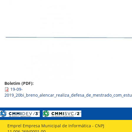
ORIENTAÇÕES TÉCNICAS
SEGURANÇA DA INFORMAÇÃO
RISI - FAQ (PERGUNTAS FREQUENTES)
CATÁLOGO DE SERVIÇOS DE TIC
PARECERES TÉCNICOS
ORIENTAÇÕES
MODELO
PARECERES TÉCNICOS EMITIDOS
PUBLICAÇÕES
PORTARIAS
RESOLUÇÕES
DIVERSOS
ATAS DA CIPA
ATAS E RESOLUÇÕES DO CONSELHO FISCAL
Boletim (PDF):
ATAS DO CONSADE
19-09-
CHAMAMENTOS PÚBLICOS
2019_20bi_breno_alencar_realiza_defesa_de_mestrado_com_estu
TERMOS
TRANSPARÊNCIA
CONTATO
Emprel Empresa Municipal de Informática - CNPJ
11.006.269/0001-00