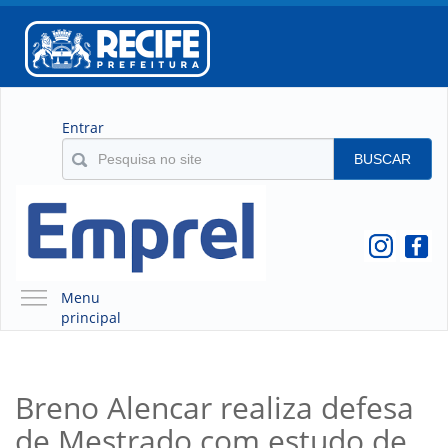
Entrar
BUSCAR
Menu
principal
A EMPREL
QUEM SOMOS
Breno Alencar realiza defesa
O QUE É A EMPREL
de Mestrado com estudo de
HISTÓRICO