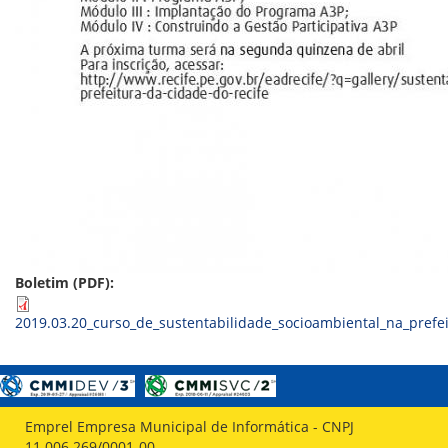
ORIENTAÇÕES TÉCNICAS
SEGURANÇA DA INFORMAÇÃO
RISI - FAQ (PERGUNTAS FREQUENTES)
CATÁLOGO DE SERVIÇOS DE TIC
PARECERES TÉCNICOS
ORIENTAÇÕES
MODELO
PARECERES TÉCNICOS EMITIDOS
PUBLICAÇÕES
PORTARIAS
RESOLUÇÕES
DIVERSOS
ATAS DA CIPA
ATAS E RESOLUÇÕES DO CONSELHO FISCAL
Boletim (PDF):
ATAS DO CONSADE
CHAMAMENTOS PÚBLICOS
2019.03.20_curso_de_sustentabilidade_socioambiental_na_prefei
TERMOS
TRANSPARÊNCIA
CONTATO
Emprel Empresa Municipal de Informática - CNPJ
11.006.269/0001-00