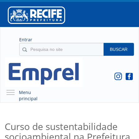
Entrar
BUSCAR
Menu
principal
A EMPREL
QUEM SOMOS
Curso de sustentabilidade
O QUE É A EMPREL
socioambiental na Prefeitura
HISTÓRICO