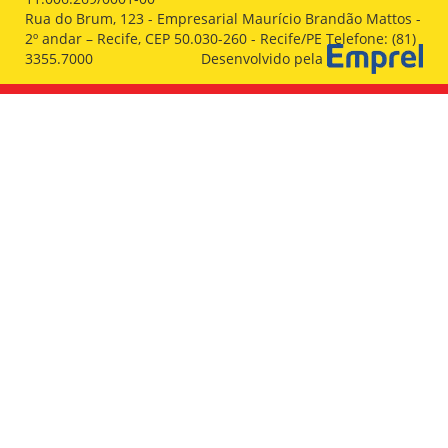
Rua do Brum, 123 - Empresarial Maurício Brandão Mattos -
2º andar – Recife, CEP 50.030-260 - Recife/PE Telefone: (81)
3355.7000
Desenvolvido pela