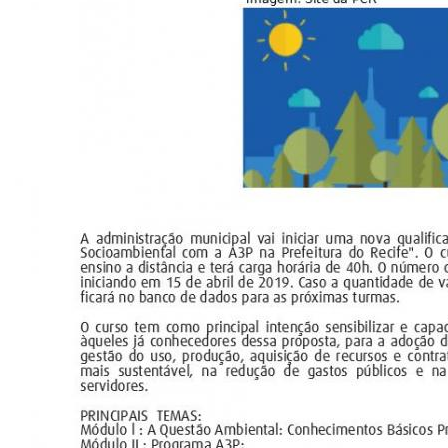
CONSULTA MEUS RECURSOS PLR
CONSULTA TODOS RECURSOS PLR
CONSULTA QUESTIONAMENTO / ESCLARECIMENTO
PLR
SERVIÇOS
PGDE - PROGRAMA DE GERENCIAMENTO DO
DESEMPENHO DOS EMPREGADOS DA EMPREL
AFASTAMENTOS DOS FUNCIONÁRIOS
CAPACITAÇÃO
EVENTOS DA EMPREL
PPP - PERFIL PROFISSIOGRÁFICO
PREVIDENCIÁRIO
PROGRAMA QUALIDADE DE VIDA
PROGRAMA DE ESTAGIÁRIO
SAÚDE DO TRABALHADOR
PGDE 2022
PGDE 2023
PGDE 2024
GESTÃO DA INFORMAÇÃO
BOLETIM INFORMATIVO
BPM-DAF