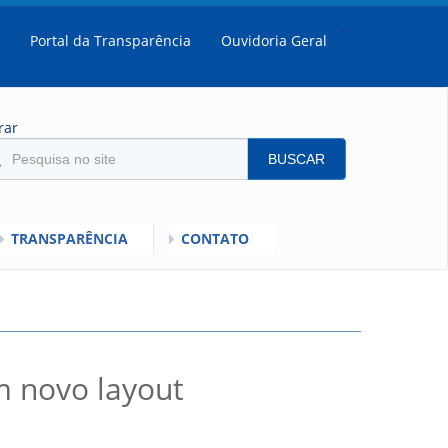
.
Portal da Transparência
Ouvidoria Geral
rar
BUSCAR
TRANSPARÊNCIA
CONTATO
SULTADOS
MENTO DO DESEMPENHO DOS EMPREGADOS DA EMPREL
IOS
RISI - FAQ (PERGUNTAS FREQUENTES)
m novo layout
SCLARECIMENTO PLR
C
ORIENTAÇÕES