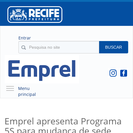
Entrar
BUSCAR
Menu
principal
A EMPREL
QUEM SOMOS
Emprel apresenta Programa
O QUE É A EMPREL
5S para mudança de sede
HISTÓRICO