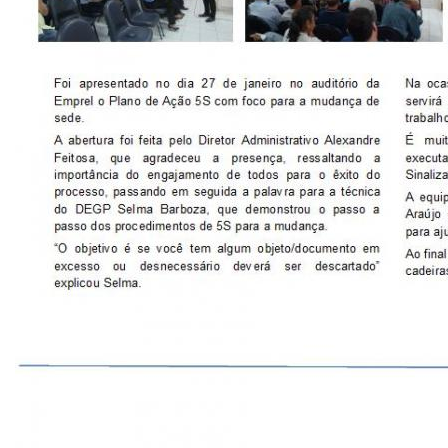
CONSULTA MEUS RECURSOS PLR
CONSULTA TODOS RECURSOS PLR
CONSULTA QUESTIONAMENTO / ESCLARECIMENTO
PLR
SERVIÇOS
PGDE - PROGRAMA DE GERENCIAMENTO DO
DESEMPENHO DOS EMPREGADOS DA EMPREL
AFASTAMENTOS DOS FUNCIONÁRIOS
CAPACITAÇÃO
EVENTOS DA EMPREL
PPP - PERFIL PROFISSIOGRÁFICO
PREVIDENCIÁRIO
PROGRAMA QUALIDADE DE VIDA
PROGRAMA DE ESTAGIÁRIO
SAÚDE DO TRABALHADOR
PGDE 2022
PGDE 2023
PGDE 2024
GESTÃO DA INFORMAÇÃO
BOLETIM INFORMATIVO
BPM-DAF