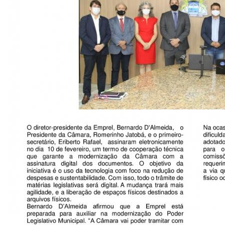
CONSULTA MEUS RECURSOS PLR
CONSULTA TODOS RECURSOS PLR
CONSULTA QUESTIONAMENTO / ESCLARECIMENTO
PLR
SERVIÇOS
PGDE - PROGRAMA DE GERENCIAMENTO DO
DESEMPENHO DOS EMPREGADOS DA EMPREL
AFASTAMENTOS DOS FUNCIONÁRIOS
CAPACITAÇÃO
EVENTOS DA EMPREL
PPP - PERFIL PROFISSIOGRÁFICO
PREVIDENCIÁRIO
PROGRAMA QUALIDADE DE VIDA
PROGRAMA DE ESTAGIÁRIO
SAÚDE DO TRABALHADOR
PGDE 2022
PGDE 2023
PGDE 2024
GESTÃO DA INFORMAÇÃO
BOLETIM INFORMATIVO
BPM-DAF