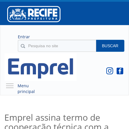
Entrar
BUSCAR
Menu
principal
A EMPREL
QUEM SOMOS
Emprel assina termo de
O QUE É A EMPREL
cooperação técnica com a
HISTÓRICO