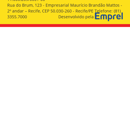
Rua do Brum, 123 - Empresarial Maurício Brandão Mattos -
2º andar – Recife, CEP 50.030-260 - Recife/PE Telefone: (81)
3355.7000
Desenvolvido pela