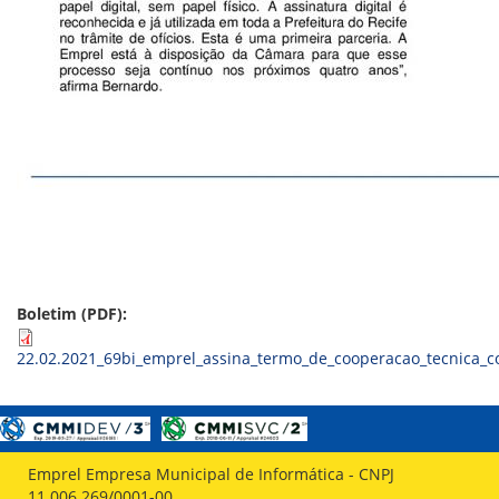
ORIENTAÇÕES TÉCNICAS
SEGURANÇA DA INFORMAÇÃO
RISI - FAQ (PERGUNTAS FREQUENTES)
CATÁLOGO DE SERVIÇOS DE TIC
PARECERES TÉCNICOS
ORIENTAÇÕES
MODELO
PARECERES TÉCNICOS EMITIDOS
PUBLICAÇÕES
PORTARIAS
RESOLUÇÕES
DIVERSOS
ATAS DA CIPA
ATAS E RESOLUÇÕES DO CONSELHO FISCAL
Boletim (PDF):
ATAS DO CONSADE
CHAMAMENTOS PÚBLICOS
22.02.2021_69bi_emprel_assina_termo_de_cooperacao_tecnica_c
TERMOS
TRANSPARÊNCIA
CONTATO
Emprel Empresa Municipal de Informática - CNPJ
11.006.269/0001-00