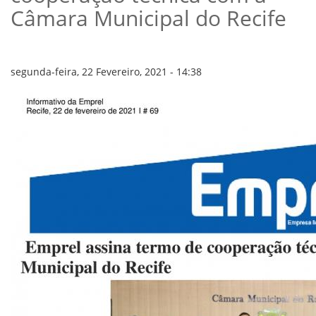
VÍDEOS
Câmara Municipal do Recife
ORGANOGRAMA
CONSELHOS
LOCALIZAÇÃO
GESTORES
segunda-feira, 22 Fevereiro, 2021 - 14:38
GOVERNANÇA
NOTÍCIAS
COMPRAS
COMISSÕES
LICITAÇÕES
ATAS DE REGISTRO DE PREÇOS
REGULAMENTO INTERNO DE LICITAÇÕES E
CONTRATO
GESTÃO DE PESSOAS
COLABORADORES
PLR
PARTICIPAÇÃO NOS LUCROS E RESULTADOS