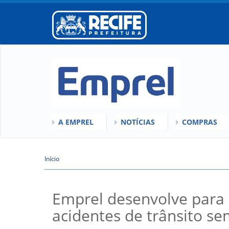
A EMPREL
NOTÍCIAS
COMPRAS
O QUE É A EMPREL
QUEM SOMOS
COMISSÕES
HISTÓRICO
Início
VÍDEOS
LICITAÇÕES
Você está aqui
ORGANOGRAMA
ATAS DE RE
CONSELHOS
REGULAMEN
Emprel desenvolve para 
LOCALIZAÇÃO
acidentes de trânsito se
GESTORES