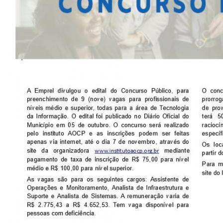
CONSULTA MEUS RECURSOS PLR
CONSULTA TODOS RECURSOS PLR
CONSULTA QUESTIONAMENTO / ESCLARECIMENTO
PLR
SERVIÇOS
PGDE - PROGRAMA DE GERENCIAMENTO DO
DESEMPENHO DOS EMPREGADOS DA EMPREL
AFASTAMENTOS DOS FUNCIONÁRIOS
CAPACITAÇÃO
EVENTOS DA EMPREL
PPP - PERFIL PROFISSIOGRÁFICO
PREVIDENCIÁRIO
PROGRAMA QUALIDADE DE VIDA
PROGRAMA DE ESTAGIÁRIO
SAÚDE DO TRABALHADOR
PGDE 2022
PGDE 2023
PGDE 2024
GESTÃO DA INFORMAÇÃO
BOLETIM INFORMATIVO
BPM-DAF