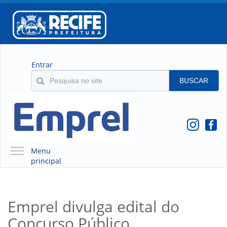
Entrar
BUSCAR
Menu
principal
A EMPREL
QUEM SOMOS
Emprel divulga edital do
O QUE É A EMPREL
Concurso Público
HISTÓRICO