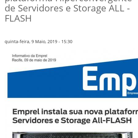
VÍDEOS
de Servidores e Storage ALL -
ORGANOGRAMA
CONSELHOS
FLASH
LOCALIZAÇÃO
GESTORES
GOVERNANÇA
quinta-feira, 9 Maio, 2019 - 15:30
NOTÍCIAS
COMPRAS
COMISSÕES
LICITAÇÕES
ATAS DE REGISTRO DE PREÇOS
REGULAMENTO INTERNO DE LICITAÇÕES E
CONTRATO
GESTÃO DE PESSOAS
COLABORADORES
PLR
PARTICIPAÇÃO NOS LUCROS E RESULTADOS