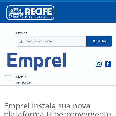
Entrar
BUSCAR
Menu
principal
A EMPREL
QUEM SOMOS
Emprel instala sua nova
O QUE É A EMPREL
plataforma Hiperconvergente
HISTÓRICO