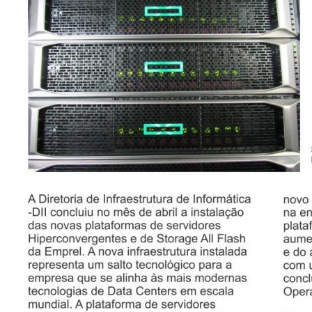
CONSULTA MEUS RECURSOS PLR
CONSULTA TODOS RECURSOS PLR
CONSULTA QUESTIONAMENTO / ESCLARECIMENTO
PLR
SERVIÇOS
PGDE - PROGRAMA DE GERENCIAMENTO DO
DESEMPENHO DOS EMPREGADOS DA EMPREL
AFASTAMENTOS DOS FUNCIONÁRIOS
CAPACITAÇÃO
EVENTOS DA EMPREL
PPP - PERFIL PROFISSIOGRÁFICO
PREVIDENCIÁRIO
PROGRAMA QUALIDADE DE VIDA
PROGRAMA DE ESTAGIÁRIO
SAÚDE DO TRABALHADOR
PGDE 2022
PGDE 2023
PGDE 2024
GESTÃO DA INFORMAÇÃO
BOLETIM INFORMATIVO
BPM-DAF