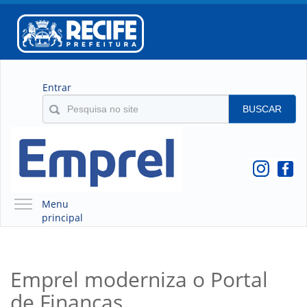
Entrar
BUSCAR
Menu
principal
A EMPREL
QUEM SOMOS
Emprel moderniza o Portal
O QUE É A EMPREL
de Finanças
HISTÓRICO