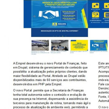
CONSULTA MEUS RECURSOS PLR
CONSULTA TODOS RECURSOS PLR
CONSULTA QUESTIONAMENTO / ESCLARECIMENTO
PLR
SERVIÇOS
PGDE - PROGRAMA DE GERENCIAMENTO DO
DESEMPENHO DOS EMPREGADOS DA EMPREL
AFASTAMENTOS DOS FUNCIONÁRIOS
CAPACITAÇÃO
EVENTOS DA EMPREL
PPP - PERFIL PROFISSIOGRÁFICO
PREVIDENCIÁRIO
PROGRAMA QUALIDADE DE VIDA
PROGRAMA DE ESTAGIÁRIO
SAÚDE DO TRABALHADOR
PGDE 2022
PGDE 2023
PGDE 2024
GESTÃO DA INFORMAÇÃO
BOLETIM INFORMATIVO
BPM-DAF