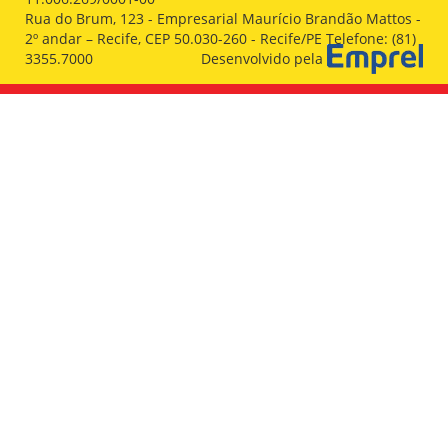
Rua do Brum, 123 - Empresarial Maurício Brandão Mattos -
2º andar – Recife, CEP 50.030-260 - Recife/PE Telefone: (81)
3355.7000
Desenvolvido pela