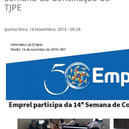
VÍDEOS
TJPE
ORGANOGRAMA
CONSELHOS
LOCALIZAÇÃO
GESTORES
quinta-feira, 14 Novembro, 2019 - 09:28
GOVERNANÇA
NOTÍCIAS
COMPRAS
COMISSÕES
LICITAÇÕES
ATAS DE REGISTRO DE PREÇOS
REGULAMENTO INTERNO DE LICITAÇÕES E
CONTRATO
GESTÃO DE PESSOAS
COLABORADORES
PLR
PARTICIPAÇÃO NOS LUCROS E RESULTADOS