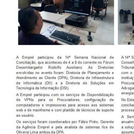
CONSULTA MEUS RECURSOS PLR
CONSULTA TODOS RECURSOS PLR
CONSULTA QUESTIONAMENTO / ESCLARECIMENTO
PLR
SERVIÇOS
PGDE - PROGRAMA DE GERENCIAMENTO DO
DESEMPENHO DOS EMPREGADOS DA EMPREL
AFASTAMENTOS DOS FUNCIONÁRIOS
CAPACITAÇÃO
EVENTOS DA EMPREL
PPP - PERFIL PROFISSIOGRÁFICO
PREVIDENCIÁRIO
PROGRAMA QUALIDADE DE VIDA
PROGRAMA DE ESTAGIÁRIO
SAÚDE DO TRABALHADOR
PGDE 2022
PGDE 2023
PGDE 2024
GESTÃO DA INFORMAÇÃO
BOLETIM INFORMATIVO
BPM-DAF