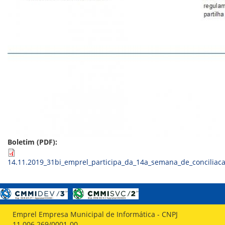
ORIENTAÇÕES TÉCNICAS
SEGURANÇA DA INFORMAÇÃO
RISI - FAQ (PERGUNTAS FREQUENTES)
CATÁLOGO DE SERVIÇOS DE TIC
PARECERES TÉCNICOS
ORIENTAÇÕES
MODELO
PARECERES TÉCNICOS EMITIDOS
PUBLICAÇÕES
PORTARIAS
RESOLUÇÕES
DIVERSOS
ATAS DA CIPA
ATAS E RESOLUÇÕES DO CONSELHO FISCAL
Boletim (PDF):
ATAS DO CONSADE
CHAMAMENTOS PÚBLICOS
14.11.2019_31bi_emprel_participa_da_14a_semana_de_conciliaca
TERMOS
TRANSPARÊNCIA
CONTATO
Emprel Empresa Municipal de Informática - CNPJ
11.006.269/0001-00