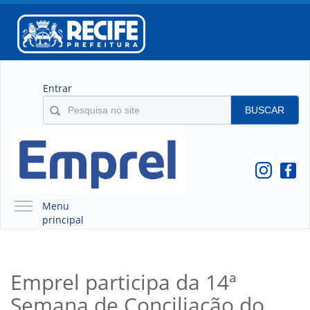
Entrar
BUSCAR
Menu
principal
A EMPREL
QUEM SOMOS
Emprel participa da 14ª
O QUE É A EMPREL
Semana de Conciliação do
HISTÓRICO