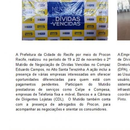
CONSULTA MEUS RECURSOS PLR
CONSULTA TODOS RECURSOS PLR
CONSULTA QUESTIONAMENTO / ESCLARECIMENTO
PLR
SERVIÇOS
PGDE - PROGRAMA DE GERENCIAMENTO DO
DESEMPENHO DOS EMPREGADOS DA EMPREL
AFASTAMENTOS DOS FUNCIONÁRIOS
CAPACITAÇÃO
EVENTOS DA EMPREL
PPP - PERFIL PROFISSIOGRÁFICO
PREVIDENCIÁRIO
PROGRAMA QUALIDADE DE VIDA
PROGRAMA DE ESTAGIÁRIO
SAÚDE DO TRABALHADOR
PGDE 2022
PGDE 2023
PGDE 2024
GESTÃO DA INFORMAÇÃO
BOLETIM INFORMATIVO
BPM-DAF