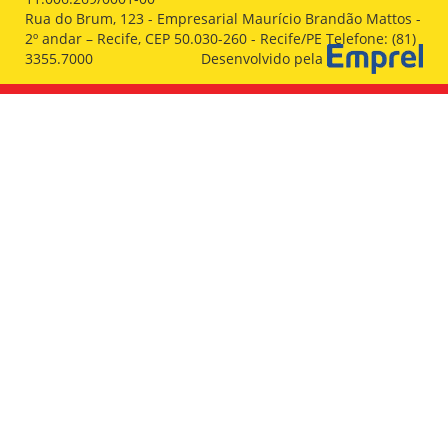
Rua do Brum, 123 - Empresarial Maurício Brandão Mattos -
2º andar – Recife, CEP 50.030-260 - Recife/PE Telefone: (81)
3355.7000
Desenvolvido pela