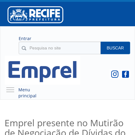
Entrar
BUSCAR
Menu
principal
A EMPREL
QUEM SOMOS
Emprel presente no Mutirão
O QUE É A EMPREL
de Negociação de Dívidas do
HISTÓRICO