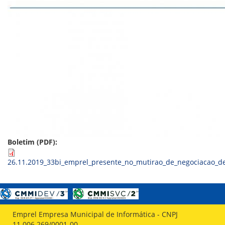
ORIENTAÇÕES TÉCNICAS
SEGURANÇA DA INFORMAÇÃO
RISI - FAQ (PERGUNTAS FREQUENTES)
CATÁLOGO DE SERVIÇOS DE TIC
PARECERES TÉCNICOS
ORIENTAÇÕES
MODELO
PARECERES TÉCNICOS EMITIDOS
PUBLICAÇÕES
PORTARIAS
RESOLUÇÕES
DIVERSOS
ATAS DA CIPA
ATAS E RESOLUÇÕES DO CONSELHO FISCAL
Boletim (PDF):
ATAS DO CONSADE
CHAMAMENTOS PÚBLICOS
26.11.2019_33bi_emprel_presente_no_mutirao_de_negociacao_de
TERMOS
TRANSPARÊNCIA
CONTATO
Emprel Empresa Municipal de Informática - CNPJ
11.006.269/0001-00