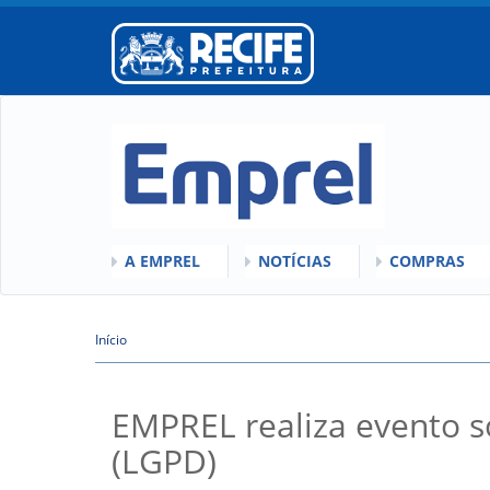
A EMPREL
NOTÍCIAS
COMPRAS
O QUE É A EMPREL
QUEM SOMOS
COMISSÕES
HISTÓRICO
Início
VÍDEOS
LICITAÇÕES
Você está aqui
ORGANOGRAMA
ATAS DE RE
CONSELHOS
REGULAMEN
EMPREL realiza evento s
LOCALIZAÇÃO
(LGPD)
GESTORES