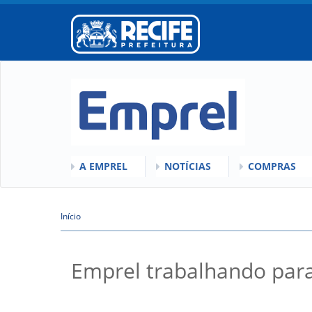
A EMPREL
NOTÍCIAS
COMPRAS
O QUE É A EMPREL
QUEM SOMOS
COMISSÕES
HISTÓRICO
Início
VÍDEOS
LICITAÇÕES
Você está aqui
ORGANOGRAMA
ATAS DE RE
CONSELHOS
REGULAMEN
Emprel trabalhando para
LOCALIZAÇÃO
GESTORES