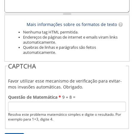
ORIENTAÇÕES TÉCNICAS
SEGURANÇA DA INFORMAÇÃO
RISI - FAQ (PERGUNTAS FREQUENTES)
CATÁLOGO DE SERVIÇOS DE TIC
Mais informações sobre os formatos de texto
PARECERES TÉCNICOS
Nenhuma tag HTML permitida.
ORIENTAÇÕES
Endereços de páginas de internet e emails viram links
MODELO
automaticamente.
PARECERES TÉCNICOS EMITIDOS
Quebras de linhas e parágrafos são feitos
PUBLICAÇÕES
automaticamente.
PORTARIAS
RESOLUÇÕES
CAPTCHA
DIVERSOS
ATAS DA CIPA
Favor utilizar esse mecanismo de verificação para evitar-
ATAS E RESOLUÇÕES DO CONSELHO FISCAL
mos invasões automáticas. Obrigado.
ATAS DO CONSADE
CHAMAMENTOS PÚBLICOS
Questão de Matemática
*
9 + 8 =
TERMOS
TRANSPARÊNCIA
Resolva este problema matemático simples e digite o resultado. Por
exemplo para 1+3, digite 4.
CONTATO