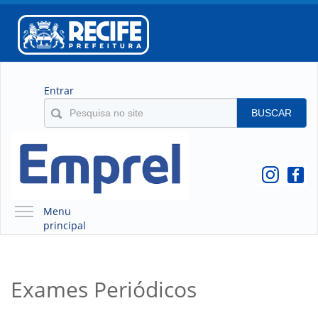
Entrar
BUSCAR
Menu
principal
A EMPREL
QUEM SOMOS
Exames Periódicos
O QUE É A EMPREL
HISTÓRICO