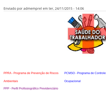
VÍDEOS
ORGANOGRAMA
Enviado por
admemprel
em ter, 24/11/2015 - 14:06
CONSELHOS
LOCALIZAÇÃO
GESTORES
GOVERNANÇA
NOTÍCIAS
COMPRAS
COMISSÕES
LICITAÇÕES
ATAS DE REGISTRO DE PREÇOS
REGULAMENTO INTERNO DE LICITAÇÕES E
CONTRATO
PPRA - Programa de Prevenção de Riscos
PCMSO - Programa de Controle
Ambientais
Ocupacional
GESTÃO DE PESSOAS
PPP - Perfil Profissiográfico Previdenciário
COLABORADORES
PLR
PARTICIPAÇÃO NOS LUCROS E RESULTADOS