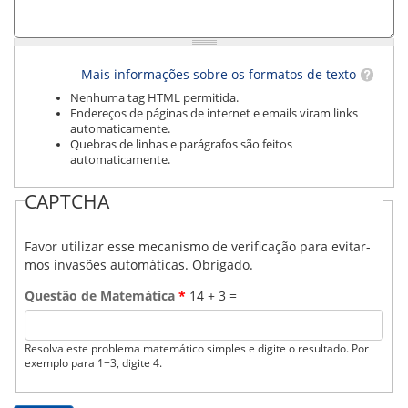
ORIENTAÇÕES TÉCNICAS
SEGURANÇA DA INFORMAÇÃO
RISI - FAQ (PERGUNTAS FREQUENTES)
CATÁLOGO DE SERVIÇOS DE TIC
Mais informações sobre os formatos de texto
PARECERES TÉCNICOS
Nenhuma tag HTML permitida.
ORIENTAÇÕES
Endereços de páginas de internet e emails viram links
MODELO
automaticamente.
PARECERES TÉCNICOS EMITIDOS
Quebras de linhas e parágrafos são feitos
PUBLICAÇÕES
automaticamente.
PORTARIAS
RESOLUÇÕES
CAPTCHA
DIVERSOS
ATAS DA CIPA
Favor utilizar esse mecanismo de verificação para evitar-
ATAS E RESOLUÇÕES DO CONSELHO FISCAL
mos invasões automáticas. Obrigado.
ATAS DO CONSADE
CHAMAMENTOS PÚBLICOS
Questão de Matemática
*
14 + 3 =
TERMOS
TRANSPARÊNCIA
Resolva este problema matemático simples e digite o resultado. Por
exemplo para 1+3, digite 4.
CONTATO