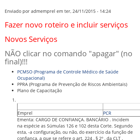
VÍDEOS
ORGANOGRAMA
Enviado por
admemprel
em ter, 24/11/2015 - 14:24
CONSELHOS
LOCALIZAÇÃO
Fazer novo roteiro e incluir serviços
GESTORES
GOVERNANÇA
Novos Serviços
NOTÍCIAS
NÃO clicar no comando "apagar" (no
COMPRAS
final)!!!
COMISSÕES
PCMSO (Programa de Controle Médico de Saúde
LICITAÇÕES
Ocupacional)
ATAS DE REGISTRO DE PREÇOS
PPRA (Programa de Prevenção de Riscos Ambientais)
REGULAMENTO INTERNO DE LICITAÇÕES E
Plano de Capacitação
CONTRATO
GESTÃO DE PESSOAS
Emprel
PCR
Ementa: CARGO DE CONFIANÇA. BANCÁRIO . Incidem
COLABORADORES
na espécie as Súmulas 126 e 102 desta Corte. Segundo
PLR
esta, -a configuração, ou não, do exercício da função de
PARTICIPAÇÃO NOS LUCROS E RESULTADOS
confiança, a que se refere o art. 224 , § 2º , da CLT ,