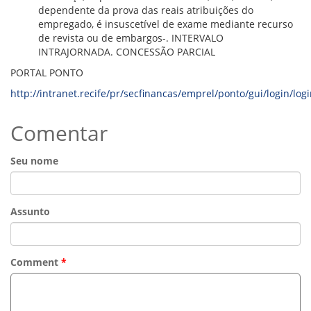
CONSULTA MEUS RECURSOS PLR
dependente da prova das reais atribuições do
CONSULTA TODOS RECURSOS PLR
empregado, é insuscetível de exame mediante recurso
CONSULTA QUESTIONAMENTO / ESCLARECIMENTO
de revista ou de embargos-. INTERVALO
PLR
INTRAJORNADA. CONCESSÃO PARCIAL
SERVIÇOS
PGDE - PROGRAMA DE GERENCIAMENTO DO
PORTAL PONTO
DESEMPENHO DOS EMPREGADOS DA EMPREL
http://intranet.recife/pr/secfinancas/emprel/ponto/gui/login/log
AFASTAMENTOS DOS FUNCIONÁRIOS
CAPACITAÇÃO
Comentar
EVENTOS DA EMPREL
PPP - PERFIL PROFISSIOGRÁFICO
PREVIDENCIÁRIO
Seu nome
PROGRAMA QUALIDADE DE VIDA
PROGRAMA DE ESTAGIÁRIO
SAÚDE DO TRABALHADOR
PGDE 2022
Assunto
PGDE 2023
PGDE 2024
Comment
*
GESTÃO DA INFORMAÇÃO
BOLETIM INFORMATIVO
BPM-DAF