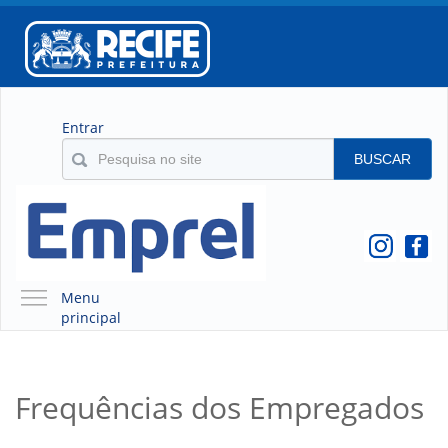
Entrar
BUSCAR
Menu
principal
A EMPREL
QUEM SOMOS
Frequências dos Empregados
O QUE É A EMPREL
HISTÓRICO