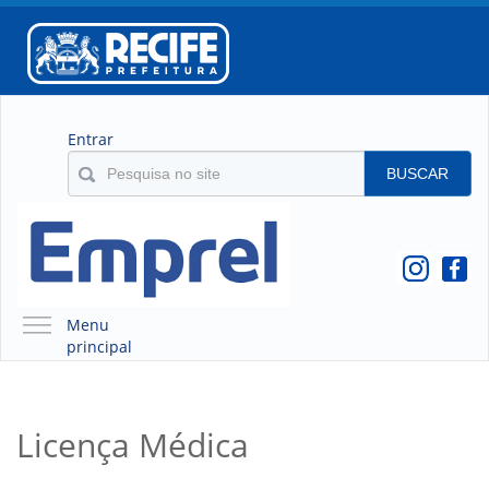
Entrar
BUSCAR
Menu
principal
A EMPREL
QUEM SOMOS
Licença Médica
O QUE É A EMPREL
HISTÓRICO