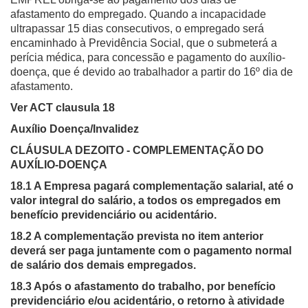
CONSULTA MEUS RECURSOS PLR
CONSULTA TODOS RECURSOS PLR
afastamento do empregado. Quando a incapacidade
CONSULTA QUESTIONAMENTO / ESCLARECIMENTO
ultrapassar 15 dias consecutivos, o empregado será
PLR
encaminhado à Previdência Social, que o submeterá a
SERVIÇOS
perícia médica, para concessão e pagamento do auxílio-
PGDE - PROGRAMA DE GERENCIAMENTO DO
doença, que é devido ao trabalhador a partir do 16º dia de
DESEMPENHO DOS EMPREGADOS DA EMPREL
afastamento.
AFASTAMENTOS DOS FUNCIONÁRIOS
Ver ACT clausula 18
CAPACITAÇÃO
EVENTOS DA EMPREL
Auxílio Doença/Invalidez
PPP - PERFIL PROFISSIOGRÁFICO
CLÁUSULA DEZOITO - COMPLEMENTAÇÃO DO
PREVIDENCIÁRIO
AUXÍLIO-DOENÇA
PROGRAMA QUALIDADE DE VIDA
PROGRAMA DE ESTAGIÁRIO
18.1 A Empresa pagará complementação salarial, até o
SAÚDE DO TRABALHADOR
valor integral do salário, a todos os empregados em
PGDE 2022
benefício previdenciário ou acidentário.
PGDE 2023
PGDE 2024
18.2 A complementação prevista no item anterior
deverá ser paga juntamente com o pagamento normal
GESTÃO DA INFORMAÇÃO
de salário dos demais empregados.
18.3 Após o afastamento do trabalho, por benefício
BOLETIM INFORMATIVO
previdenciário e/ou acidentário, o retorno à atividade
BPM-DAF