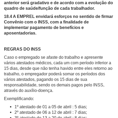
anterior será gradativo e de acordo com a evolução do
ORIENTAÇÕES TÉCNICAS
quadro de saúde/função de cada trabalhador.
SEGURANÇA DA INFORMAÇÃO
RISI - FAQ (PERGUNTAS FREQUENTES)
18.4 A EMPREL envidará esforços no sentido de firmar
CATÁLOGO DE SERVIÇOS DE TIC
Convênio com o INSS, com a finalidade de
PARECERES TÉCNICOS
implementar pagamento de benefícios e
ORIENTAÇÕES
aposentadorias.
MODELO
PARECERES TÉCNICOS EMITIDOS
PUBLICAÇÕES
REGRAS DO INSS
PORTARIAS
RESOLUÇÕES
Caso o empregado se afaste do trabalho e apresente
DIVERSOS
vários atestados médicos, cada um com período inferior a
ATAS DA CIPA
15 dias, desde que não tenha havido entre eles retorno ao
ATAS E RESOLUÇÕES DO CONSELHO FISCAL
trabalho, o empregador poderá somar os períodos dos
ATAS DO CONSADE
vários atestados, pagando os 15 dias de sua
CHAMAMENTOS PÚBLICOS
responsabilidade, sendo os demais pagos pelo INSS,
TERMOS
através do auxílio-doença.
TRANSPARÊNCIA
Exemplificando:
1º atestado de 01 a 05 de abril : 5 dias;
CONTATO
2º atestado de 06 a 12 de abril : 7 dias;
3º atestado de 13 a 20 de abril : 8 dias;