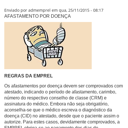
VÍDEOS
ORGANOGRAMA
Enviado por
admemprel
em qua, 25/11/2015 - 08:17
CONSELHOS
AFASTAMENTO POR DOENÇA
LOCALIZAÇÃO
GESTORES
GOVERNANÇA
NOTÍCIAS
COMPRAS
COMISSÕES
LICITAÇÕES
REGRAS DA
EMPREL
ATAS DE REGISTRO DE PREÇOS
REGULAMENTO INTERNO DE LICITAÇÕES E
Os afastamentos por doença devem ser comprovados com
CONTRATO
atestado, indicando o período de afastamento, carimbo,
número do respectivo conselho de classe (CRM) e
GESTÃO DE PESSOAS
assinatura do médico. Embora não seja obrigatório,
aconselha-se que o médico escreva o diagnóstico da
COLABORADORES
doença (CID) no atestado, desde que o paciente assim o
PLR
autorize. Para estes casos, devidamente comprovados, a
PARTICIPAÇÃO NOS LUCROS E RESULTADOS
EMPREL obriga-se ao pagamento dos dias de