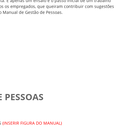
ta. É apenas um ensaio e o passo inicial de um trabalho
dos os empregados, que queiram contribuir com sugestões
o Manual de Gestão de Pessoas.
E PESSOAS
S
(INSERIR FIGURA DO MANUAL)