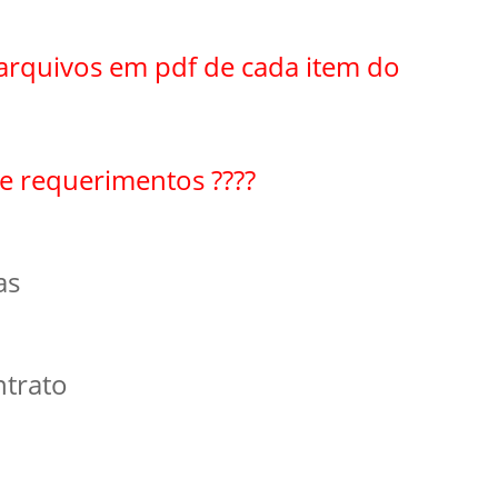
PPP - PERFIL PROFISSIOGRÁFICO 
PUBLICAÇÕES
PROGRAMA QUALIDADE DE VIDA
arquivos em pdf de cada item do
PROGRAMA DE ESTAGIÁRIO
SAÚDE DO TRABALHADOR
e requerimentos ????
as
ntrato