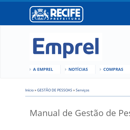
A EMPREL
NOTÍCIAS
COMPRAS
O QUE É A EMPREL
QUEM SOMOS
COMISSÕES
HISTÓRICO
Início
»
VÍDEOS
GESTÃO DE PESSOAS
»
Serviços
LICITAÇÕES
Você está aqui
ORGANOGRAMA
ATAS DE RE
CONSELHOS
REGULAMEN
Manual de Gestão de Pe
LOCALIZAÇÃO
GESTORES