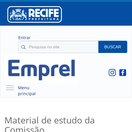
Entrar
BUSCAR
Menu
principal
A EMPREL
QUEM SOMOS
Material de estudo da
O QUE É A EMPREL
Comissão
HISTÓRICO