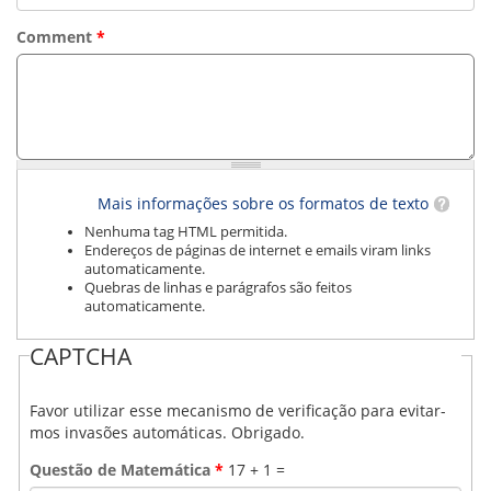
CONSULTA MEUS RECURSOS PLR
CONSULTA TODOS RECURSOS PLR
Comment
*
CONSULTA QUESTIONAMENTO / ESCLARECIMENTO
PLR
SERVIÇOS
PGDE - PROGRAMA DE GERENCIAMENTO DO
DESEMPENHO DOS EMPREGADOS DA EMPREL
AFASTAMENTOS DOS FUNCIONÁRIOS
CAPACITAÇÃO
EVENTOS DA EMPREL
Mais informações sobre os formatos de texto
PPP - PERFIL PROFISSIOGRÁFICO
Nenhuma tag HTML permitida.
PREVIDENCIÁRIO
Endereços de páginas de internet e emails viram links
PROGRAMA QUALIDADE DE VIDA
automaticamente.
PROGRAMA DE ESTAGIÁRIO
Quebras de linhas e parágrafos são feitos
automaticamente.
SAÚDE DO TRABALHADOR
PGDE 2022
CAPTCHA
PGDE 2023
PGDE 2024
Favor utilizar esse mecanismo de verificação para evitar-
GESTÃO DA INFORMAÇÃO
mos invasões automáticas. Obrigado.
BOLETIM INFORMATIVO
Questão de Matemática
*
17 + 1 =
BPM-DAF