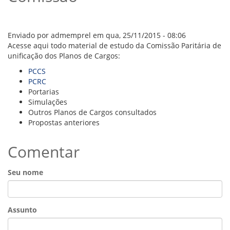
VÍDEOS
ORGANOGRAMA
CONSELHOS
LOCALIZAÇÃO
Enviado por
admemprel
em qua, 25/11/2015 - 08:06
GESTORES
Acesse aqui todo material de estudo da Comissão Paritária de
GOVERNANÇA
unificação dos Planos de Cargos:
PCCS
NOTÍCIAS
PCRC
Portarias
COMPRAS
Simulações
Outros Planos de Cargos consultados
COMISSÕES
Propostas anteriores
LICITAÇÕES
ATAS DE REGISTRO DE PREÇOS
Comentar
REGULAMENTO INTERNO DE LICITAÇÕES E
CONTRATO
Seu nome
GESTÃO DE PESSOAS
COLABORADORES
Assunto
PLR
PARTICIPAÇÃO NOS LUCROS E RESULTADOS