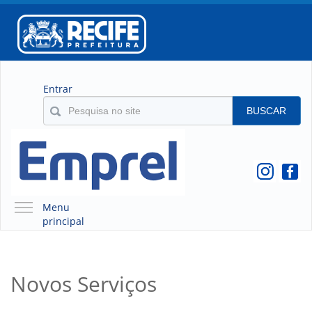
Entrar
BUSCAR
Menu
principal
A EMPREL
QUEM SOMOS
Novos Serviços
O QUE É A EMPREL
HISTÓRICO