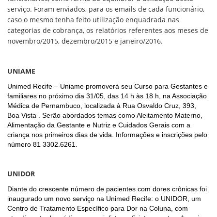
ORIENTAÇÕES TÉCNICAS
serviço. Foram enviados, para os emails de cada funcionário,
SEGURANÇA DA INFORMAÇÃO
caso o mesmo tenha feito utilização enquadrada nas
RISI - FAQ (PERGUNTAS FREQUENTES)
categorias de cobrança, os relatórios referentes aos meses de
CATÁLOGO DE SERVIÇOS DE TIC
novembro/2015, dezembro/2015 e janeiro/2016.
PARECERES TÉCNICOS
ORIENTAÇÕES
MODELO
UNIAME
PARECERES TÉCNICOS EMITIDOS
PUBLICAÇÕES
Unimed Recife – Uniame promoverá seu Curso para Gestantes e
PORTARIAS
familiares no próximo dia 31/05, das 14 h às 18 h, na Associação
RESOLUÇÕES
Médica de Pernambuco, localizada à Rua Osvaldo Cruz, 393,
DIVERSOS
Boa Vista . Serão abordados temas como Aleitamento Materno,
ATAS DA CIPA
Alimentação da Gestante e Nutriz e Cuidados Gerais com a
ATAS E RESOLUÇÕES DO CONSELHO FISCAL
criança nos primeiros dias de vida. Informações e inscrições pelo
ATAS DO CONSADE
número 81 3302.6261.
CHAMAMENTOS PÚBLICOS
TERMOS
UNIDOR
TRANSPARÊNCIA
Diante do crescente número de pacientes com dores crônicas foi
inaugurado um novo serviço na Unimed Recife: o UNIDOR, um
CONTATO
Centro de Tratamento Específico para Dor na Coluna, com