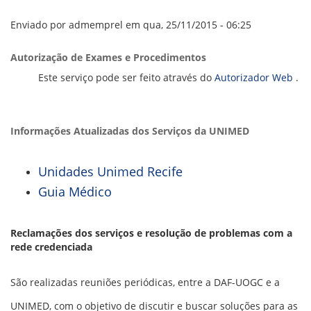
VÍDEOS
ORGANOGRAMA
Enviado por
admemprel
em qua, 25/11/2015 - 06:25
CONSELHOS
LOCALIZAÇÃO
Autorização de Exames e Procedimentos
GESTORES
GOVERNANÇA
​
Este serviço pode ser feito através do
Autorizador Web
.
NOTÍCIAS
Informações Atualizadas dos Serviços da UNIMED
COMPRAS
COMISSÕES
Unidades Unimed Recife
LICITAÇÕES
ATAS DE REGISTRO DE PREÇOS
Guia Médico
REGULAMENTO INTERNO DE LICITAÇÕES E
CONTRATO
Reclamações dos serviços e resolução de problemas com a
GESTÃO DE PESSOAS
rede credenciada
COLABORADORES
São realizadas reuniões periódicas, entre a DAF-UOGC e a
PLR
PARTICIPAÇÃO NOS LUCROS E RESULTADOS
UNIMED, com o objetivo de discutir e buscar soluções para as