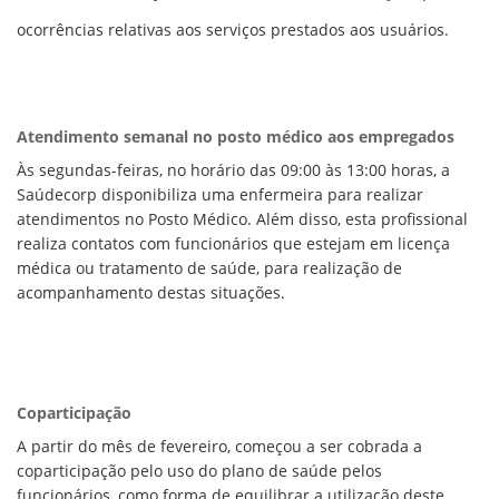
CONSULTA MEUS RECURSOS PLR
CONSULTA TODOS RECURSOS PLR
ocorrências relativas aos serviços prestados aos usuários.
CONSULTA QUESTIONAMENTO / ESCLARECIMENTO
PLR
SERVIÇOS
PGDE - PROGRAMA DE GERENCIAMENTO DO
DESEMPENHO DOS EMPREGADOS DA EMPREL
Atendimento semanal no posto médico aos empregados
AFASTAMENTOS DOS FUNCIONÁRIOS
Às segundas-feiras, no horário das 09:00 às 13:00 horas, a
CAPACITAÇÃO
Saúdecorp disponibiliza uma enfermeira para realizar
EVENTOS DA EMPREL
atendimentos no Posto Médico. Além disso, esta profissional
PPP - PERFIL PROFISSIOGRÁFICO
realiza contatos com funcionários que estejam em licença
PREVIDENCIÁRIO
médica ou tratamento de saúde, para realização de
PROGRAMA QUALIDADE DE VIDA
PROGRAMA DE ESTAGIÁRIO
acompanhamento destas situações.
SAÚDE DO TRABALHADOR
PGDE 2022
PGDE 2023
PGDE 2024
Coparticipação
GESTÃO DA INFORMAÇÃO
A partir do mês de fevereiro, começou a ser cobrada a
BOLETIM INFORMATIVO
coparticipação pelo uso do plano de saúde pelos
BPM-DAF
funcionários, como forma de equilibrar a utilização deste