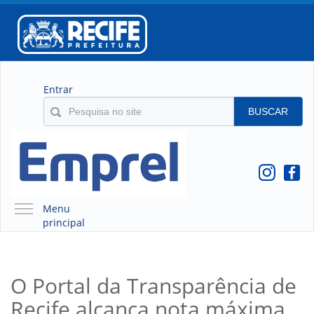
Entrar
BUSCAR
Menu
principal
A EMPREL
QUEM SOMOS
O Portal da Transparência de
O QUE É A EMPREL
Recife alcança nota máxima
HISTÓRICO