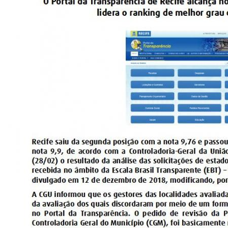
CONSULTA MEUS RECURSOS PLR
CONSULTA TODOS RECURSOS PLR
CONSULTA QUESTIONAMENTO / ESCLARECIMENTO
PLR
SERVIÇOS
PGDE - PROGRAMA DE GERENCIAMENTO DO
DESEMPENHO DOS EMPREGADOS DA EMPREL
AFASTAMENTOS DOS FUNCIONÁRIOS
CAPACITAÇÃO
EVENTOS DA EMPREL
PPP - PERFIL PROFISSIOGRÁFICO
PREVIDENCIÁRIO
PROGRAMA QUALIDADE DE VIDA
PROGRAMA DE ESTAGIÁRIO
SAÚDE DO TRABALHADOR
PGDE 2022
PGDE 2023
PGDE 2024
GESTÃO DA INFORMAÇÃO
BOLETIM INFORMATIVO
BPM-DAF