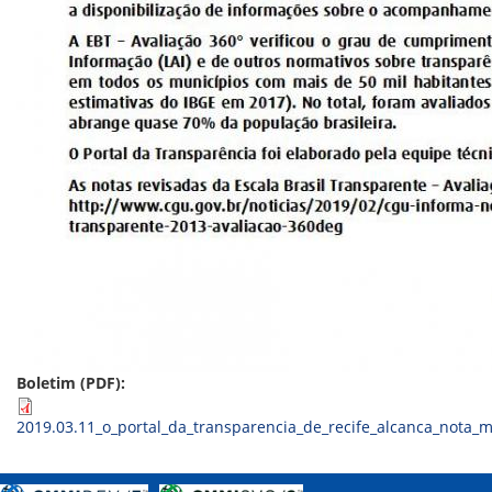
ORIENTAÇÕES TÉCNICAS
SEGURANÇA DA INFORMAÇÃO
RISI - FAQ (PERGUNTAS FREQUENTES)
CATÁLOGO DE SERVIÇOS DE TIC
PARECERES TÉCNICOS
ORIENTAÇÕES
MODELO
PARECERES TÉCNICOS EMITIDOS
PUBLICAÇÕES
PORTARIAS
RESOLUÇÕES
DIVERSOS
ATAS DA CIPA
ATAS E RESOLUÇÕES DO CONSELHO FISCAL
ATAS DO CONSADE
CHAMAMENTOS PÚBLICOS
TERMOS
Boletim (PDF):
TRANSPARÊNCIA
2019.03.11_o_portal_da_transparencia_de_recife_alcanca_nota_
CONTATO