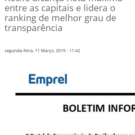
VÍDEOS
entre as capitais e lidera o
ORGANOGRAMA
CONSELHOS
ranking de melhor grau de
LOCALIZAÇÃO
transparência
GESTORES
GOVERNANÇA
NOTÍCIAS
segunda-feira, 11 Março, 2019 - 11:42
COMPRAS
COMISSÕES
LICITAÇÕES
ATAS DE REGISTRO DE PREÇOS
REGULAMENTO INTERNO DE LICITAÇÕES E
CONTRATO
GESTÃO DE PESSOAS
COLABORADORES
PLR
PARTICIPAÇÃO NOS LUCROS E RESULTADOS