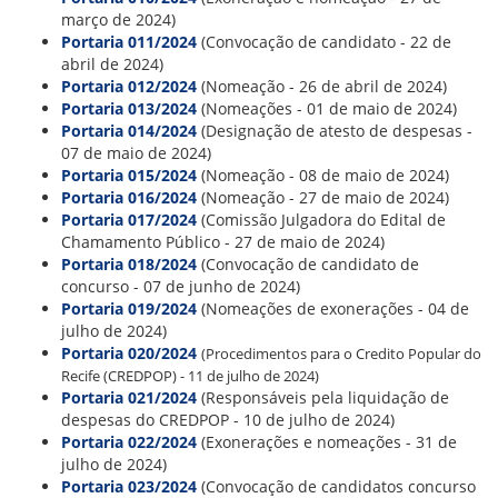
CONSULTA MEUS RECURSOS PLR
março de 2024)
CONSULTA TODOS RECURSOS PLR
Portaria 011/2024
(Convocação de candidato - 22 de
CONSULTA QUESTIONAMENTO / ESCLARECIMENTO
abril de 2024)
PLR
Portaria 012/2024
(Nomeação - 26 de abril de 2024)
SERVIÇOS
Portaria 013/2024
(Nomeações - 01 de maio de 2024)
PGDE - PROGRAMA DE GERENCIAMENTO DO
Portaria 014/2024
(Designação de atesto de despesas -
DESEMPENHO DOS EMPREGADOS DA EMPREL
07 de maio de 2024)
AFASTAMENTOS DOS FUNCIONÁRIOS
Portaria 015/2024
(Nomeação - 08 de maio de 2024)
CAPACITAÇÃO
Portaria 016/2024
(Nomeação - 27 de maio de 2024)
EVENTOS DA EMPREL
Portaria 017/2024
(Comissão Julgadora do Edital de
PPP - PERFIL PROFISSIOGRÁFICO
Chamamento Público - 27 de maio de 2024)
PREVIDENCIÁRIO
Portaria 018/2024
(Convocação de candidato de
PROGRAMA QUALIDADE DE VIDA
concurso - 07 de junho de 2024)
PROGRAMA DE ESTAGIÁRIO
Portaria 019/2024
(Nomeações de exonerações - 04 de
SAÚDE DO TRABALHADOR
julho de 2024)
PGDE 2022
Portaria 020/2024
(Procedimentos para o Credito Popular do
PGDE 2023
Recife (CREDPOP) - 11 de julho de 2024)
PGDE 2024
Portaria 021/2024
(Responsáveis pela liquidação de
despesas do CREDPOP - 10 de julho de 2024)
GESTÃO DA INFORMAÇÃO
Portaria 022/2024
(Exonerações e nomeações - 31 de
julho de 2024)
BOLETIM INFORMATIVO
Portaria 023/2024
(Convocação de candidatos concurso
BPM-DAF