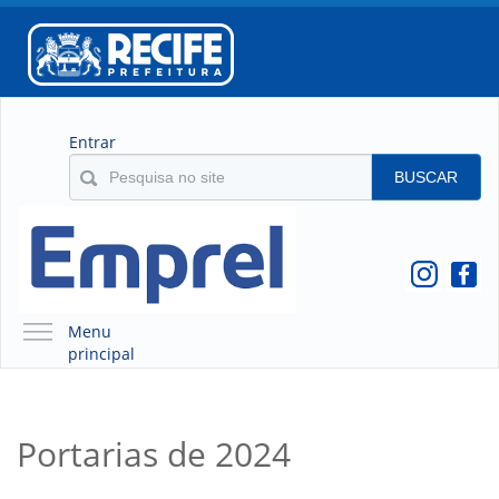
Entrar
BUSCAR
Menu
principal
A EMPREL
QUEM SOMOS
Portarias de 2024
O QUE É A EMPREL
HISTÓRICO