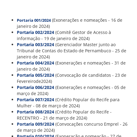
VÍDEOS
ORGANOGRAMA
CONSELHOS
LOCALIZAÇÃO
(Exonerações e nomeações - 16 de
Portaria 001/2024
GESTORES
janeiro de 2024)
GOVERNANÇA
Portaria 002/2024
(Comitê Gestor de Acesso à
informação - 19 de janeiro de 2024)
NOTÍCIAS
Portaria 003/2024
(Gerenciador Master junto ao
Tribunal de Contas do Estado de Pernambuco - 25 de
janeiro de 2024)
COMPRAS
Portaria 004/2024
(Exonerações e nomeações - 31 de
janeiro de 2024)
COMISSÕES
Portaria 005/2024
(Convocação de candidatos - 23 de
LICITAÇÕES
Fevereirode2024)
ATAS DE REGISTRO DE PREÇOS
Portaria 006/2024
(Exonerações e nomeações - 05 de
REGULAMENTO INTERNO DE LICITAÇÕES E
março de 2024)
CONTRATO
Portaria 007/2024
(Crédito Popular do Recife para
Mulher - 08 de março de 2024)
GESTÃO DE PESSOAS
Portaria 008/2024
(Crédito Popular do Recife -
RECENTRO - 21 de março de 2024)
COLABORADORES
Portaria 009/2024
(Convocações concurso Emprel - 26
PLR
de março de 2024)
PARTICIPAÇÃO NOS LUCROS E RESULTADOS
Portaria 010/2024
(Exoneração e nomeação - 27 de