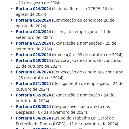
- 16 de agosto de 2024)
ORIENTAÇÕES TÉCNICAS
Portaria 024/2024
(Sistema Remessa TCEPE -16 de
SEGURANÇA DA INFORMAÇÃO
agosto de 2024)
RISI - FAQ (PERGUNTAS FREQUENTES)
Portaria 025/2024
(Convocação de candidato 26 de
CATÁLOGO DE SERVIÇOS DE TIC
agosto de 2024)
PARECERES TÉCNICOS
Portaria 026/2024
(Licença de empregado - 11 de
ORIENTAÇÕES
setembro de 2024)
MODELO
Portaria 027/2024
(Exoneração e nomeações - 25 de
PARECERES TÉCNICOS EMITIDOS
setembro de 2024)
PUBLICAÇÕES
Portaria 028/2024
(Nomeação - 08 de outubro de 2024)
PORTARIAS
Portaria 029/2024
(Convocação de candidato concurso -
RESOLUÇÕES
23 de outubro de 2024)
DIVERSOS
Portaria 030/2024
(Convocação de candidatos concurso
ATAS DA CIPA
- 23 de outubro de 2024)
ATAS E RESOLUÇÕES DO CONSELHO FISCAL
Portaria 031/2024
(Desligamento de empregado - 24 de
ATAS DO CONSADE
outubro de 2024)
CHAMAMENTOS PÚBLICOS
Portaria 032/2024
(Exoneração e nomeação - 24 de
TERMOS
outubro de 2024)
Portaria 033/2024
(Responsáveis pelo atesto das
TRANSPARÊNCIA
Despesas - 07 de novembro de 2024)
Portaria 034/2024
(Grupo de Trabalho Lei Geral de
CONTATO
Proteção de Dados (LGPD) - 12 de novembro de 2024)