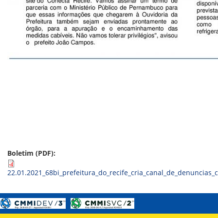
ORIENTAÇÕES TÉCNICAS
SEGURANÇA DA INFORMAÇÃO
RISI - FAQ (PERGUNTAS FREQUENTES)
CATÁLOGO DE SERVIÇOS DE TIC
PARECERES TÉCNICOS
ORIENTAÇÕES
MODELO
PARECERES TÉCNICOS EMITIDOS
PUBLICAÇÕES
PORTARIAS
RESOLUÇÕES
DIVERSOS
ATAS DA CIPA
ATAS E RESOLUÇÕES DO CONSELHO FISCAL
ATAS DO CONSADE
CHAMAMENTOS PÚBLICOS
Boletim (PDF):
TERMOS
22.01.2021_68bi_prefeitura_do_recife_cria_canal_de_denuncias_c
TRANSPARÊNCIA
CONTATO