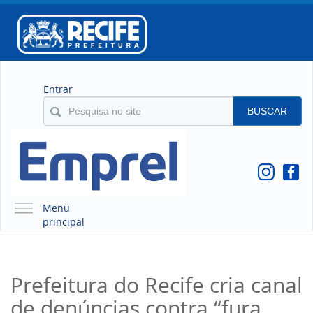
Entrar
BUSCAR
Menu
principal
A EMPREL
QUEM SOMOS
Prefeitura do Recife cria canal
O QUE É A EMPREL
de denúncias contra “fura
HISTÓRICO