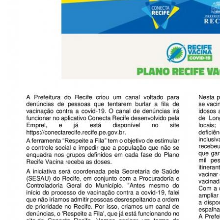
CONSULTA MEUS RECURSOS PLR
CONSULTA TODOS RECURSOS PLR
CONSULTA QUESTIONAMENTO / ESCLARECIMENTO
PLR
SERVIÇOS
PGDE - PROGRAMA DE GERENCIAMENTO DO
DESEMPENHO DOS EMPREGADOS DA EMPREL
AFASTAMENTOS DOS FUNCIONÁRIOS
CAPACITAÇÃO
EVENTOS DA EMPREL
PPP - PERFIL PROFISSIOGRÁFICO
PREVIDENCIÁRIO
PROGRAMA QUALIDADE DE VIDA
PROGRAMA DE ESTAGIÁRIO
SAÚDE DO TRABALHADOR
PGDE 2022
PGDE 2023
PGDE 2024
GESTÃO DA INFORMAÇÃO
BOLETIM INFORMATIVO
BPM-DAF