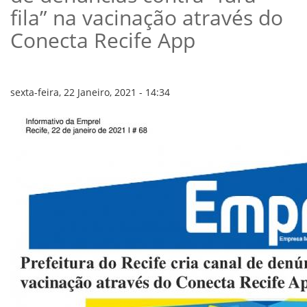
VÍDEOS
fila” na vacinação através do
ORGANOGRAMA
CONSELHOS
Conecta Recife App
LOCALIZAÇÃO
GESTORES
GOVERNANÇA
sexta-feira, 22 Janeiro, 2021 - 14:34
NOTÍCIAS
COMPRAS
COMISSÕES
LICITAÇÕES
ATAS DE REGISTRO DE PREÇOS
REGULAMENTO INTERNO DE LICITAÇÕES E
CONTRATO
GESTÃO DE PESSOAS
COLABORADORES
PLR
PARTICIPAÇÃO NOS LUCROS E RESULTADOS