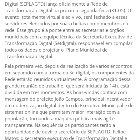
CONSULTA MEUS RECURSOS PLR
Digital (SEPLAGTD) lança oficialmente a Rede de
CONSULTA TODOS RECURSOS PLR
Transformação Digital na próxima segunda-feira (31.05). O
CONSULTA QUESTIONAMENTO / ESCLARECIMENTO
evento, totalmente virtual e ao vivo, será fechado a esses
PLR
servidores elencados por suas chefias como membros da
SERVIÇOS
rede. Esse grupo é a ponte entre as secretarias e órgãos
PGDE - PROGRAMA DE GERENCIAMENTO DO
municipais com a equipe técnica da Secretaria Executiva de
DESEMPENHO DOS EMPREGADOS DA EMPREL
Transformação Digital (Setdigital), responsável em compilar
AFASTAMENTOS DOS FUNCIONÁRIOS
todos os dados e projetar o Plano Municipal de
CAPACITAÇÃO
Transformação Digital.
EVENTOS DA EMPREL
PPP - PERFIL PROFISSIOGRÁFICO
Pela primeira vez, depois da realização de vários encontros
PREVIDENCIÁRIO
em separado com a turma da Setdigital, os componentes da
PROGRAMA QUALIDADE DE VIDA
Rede estarão reunidos virtualmente. A programação dessa
PROGRAMA DE ESTAGIÁRIO
grande reunião de trabalho, que será iniciada às 14h, está
SAÚDE DO TRABALHADOR
dividida em três momentos. As boas-vindas contará com
PGDE 2022
mensagem do prefeito João Campos, principal incentivador
PGDE 2023
da modernização digital dentro do Executivo Municipal e de
PGDE 2024
sistemas online que permitam maior interação com a
população, tornando a máquina pública mais ágil e
GESTÃO DA INFORMAÇÃO
transparente. Na sequência os participantes terão a
oportunidade de ouvir o secretário da SEPLAGTD, Felipe
BOLETIM INFORMATIVO
BPM-DAF
Matos; o secretário executivo de Transformação Digital e