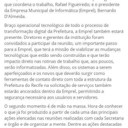
ORIENTAÇÕES TÉCNICAS
que coordena o trabalho, Rafael Figueiredo; e o presidente
SEGURANÇA DA INFORMAÇÃO
da Empresa Municipal de Informática (Emprel), Bernardo
RISI - FAQ (PERGUNTAS FREQUENTES)
D’Almeida.
CATÁLOGO DE SERVIÇOS DE TIC
Braço operacional tecnológico de todo o processo de
PARECERES TÉCNICOS
transformação digital da Prefeitura, a Emprel também estará
ORIENTAÇÕES
presente. Diretores e gerentes da instituição foram
MODELO
convidados a participar da reunião, um importante passo
PARECERES TÉCNICOS EMITIDOS
para a Emprel, que terá a missão de viabilizar as mudanças
PUBLICAÇÕES
tecnológicas que estão sendo construídas e que terão
PORTARIAS
RESOLUÇÕES
impacto direto nas rotinas de trabalho que, aos poucos,
DIVERSOS
serão informatizadas. Além disso, os sistemas a serem
ATAS DA CIPA
aperfeiçoados e os novos que deverão surgir como
ATAS E RESOLUÇÕES DO CONSELHO FISCAL
ferramentas de contato direto com toda a estrutura da
ATAS DO CONSADE
Prefeitura do Recife na solicitação de serviços também
CHAMAMENTOS PÚBLICOS
estarão ancorados dentro da Emprel, permitindo a
TERMOS
segurança necessária aos usuários e servidores.
O segundo momento é de mão na massa. Hora de conhecer
TRANSPARÊNCIA
o que já foi produzido a partir de cada uma das principais
ações elencadas nas reuniões realizadas com cada Secretaria
CONTATO
e órgão e de organizar a mente. Dentre as ações destacadas