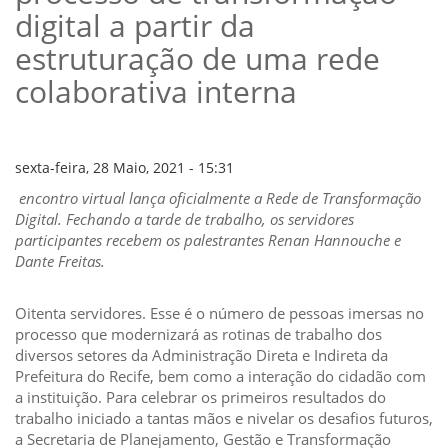
VÍDEOS
digital a partir da
ORGANOGRAMA
CONSELHOS
estruturação de uma rede
LOCALIZAÇÃO
colaborativa interna
GESTORES
GOVERNANÇA
NOTÍCIAS
sexta-feira, 28 Maio, 2021 - 15:31
COMPRAS
encontro virtual lança oficialmente a Rede de Transformação
Digital. Fechando a tarde de trabalho, os servidores
COMISSÕES
participantes recebem os palestrantes Renan Hannouche e
LICITAÇÕES
Dante Freitas.
ATAS DE REGISTRO DE PREÇOS
REGULAMENTO INTERNO DE LICITAÇÕES E
CONTRATO
Oitenta servidores. Esse é o número de pessoas imersas no
processo que modernizará as rotinas de trabalho dos
GESTÃO DE PESSOAS
diversos setores da Administração Direta e Indireta da
Prefeitura do Recife, bem como a interação do cidadão com
COLABORADORES
a instituição. Para celebrar os primeiros resultados do
PLR
trabalho iniciado a tantas mãos e nivelar os desafios futuros,
PARTICIPAÇÃO NOS LUCROS E RESULTADOS
a Secretaria de Planejamento, Gestão e Transformação