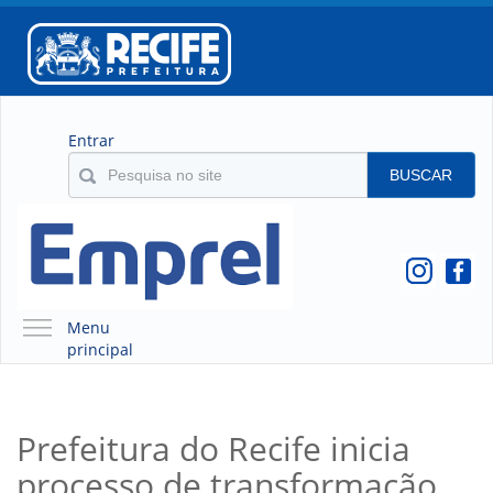
Entrar
BUSCAR
Menu
principal
A EMPREL
QUEM SOMOS
Prefeitura do Recife inicia
O QUE É A EMPREL
processo de transformação
HISTÓRICO