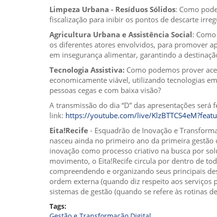
Limpeza Urbana - Resíduos Sólidos
:
Como podem
fiscalização para inibir os pontos de descarte irre
Agricultura Urbana e Assistência Social
:
Como p
os diferentes atores envolvidos, para promover 
em insegurança alimentar, garantindo a destinaç
Tecnologia Assistiva:
Como podemos prover acessi
economicamente viável, utilizando tecnologias e
pessoas cegas e com baixa visão?
A transmissão do dia “D” das apresentações será f
link:
https://youtube.com/live/KlzBTTCS4eM?feat
Eita!Recife
-
Esquadrão de Inovação e Transformaçã
nasceu ainda no primeiro ano da primeira gestão d
inovação como processo criativo na busca por sol
movimento, o Eita!Recife circula por dentro de tod
compreendendo e organizando seus principais desa
ordem externa (quando diz respeito aos serviços 
sistemas de gestão (quando se refere às rotinas de
Tags:
Gestão e Transformação Digital