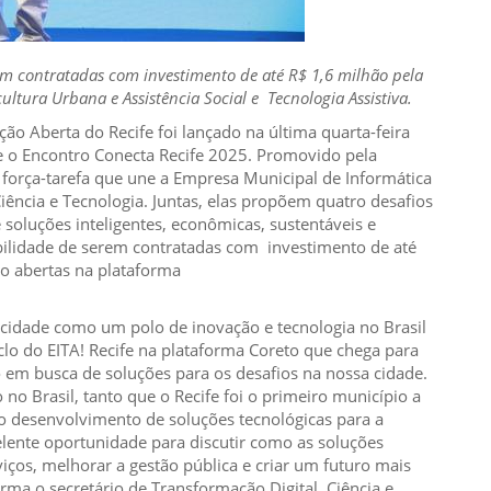
rem contratadas com investimento de até R$ 1,6 milhão pela
ltura Urbana e Assistência Social e Tecnologia Assistiva.
ção Aberta do Recife foi lançado na última quarta-feira
te o Encontro Conecta Recife 2025. Promovido pela
a força-tarefa que une a Empresa Municipal de Informática
Ciência e Tecnologia. Juntas, elas propõem quatro desafios
 soluções inteligentes, econômicas, sustentáveis e
ibilidade de serem contratadas com investimento de até
tão abertas na plataforma
cidade como um polo de inovação e tecnologia no Brasil
Ciclo do EITA! Recife na plataforma Coreto que chega para
o em busca de soluções para os desafios na nossa cidade.
no Brasil, tanto que o Recife foi o primeiro município a
 o desenvolvimento de soluções tecnológicas para a
lente oportunidade para discutir como as soluções
iços, melhorar a gestão pública e criar um futuro mais
firma o secretário de Transformação Digital, Ciência e