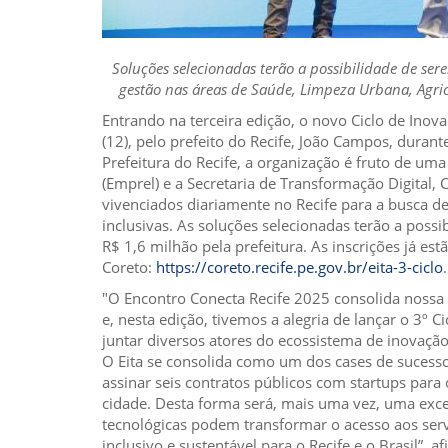
Soluções selecionadas terão a possibilidade de se
gestão nas áreas de Saúde, Limpeza Urbana, Agricu
Entrando na terceira edição, o novo Ciclo de Inova
(12), pelo prefeito do Recife, João Campos, duran
Prefeitura do Recife, a organização é fruto de um
(Emprel) e a Secretaria de Transformação Digital, 
vivenciados diariamente no Recife para a busca de
inclusivas. As soluções selecionadas terão a poss
R$ 1,6 milhão pela prefeitura. As inscrições já es
Coreto:
https://coreto.recife.pe.gov.br/eita-3-ciclo
.
"O Encontro Conecta Recife 2025 consolida nossa 
e, nesta edição, tivemos a alegria de lançar o 3º 
juntar diversos atores do ecossistema de inovaçã
O Eita se consolida como um dos cases de sucesso 
assinar seis contratos públicos com startups para
cidade. Desta forma será, mais uma vez, uma exce
tecnológicas podem transformar o acesso aos serv
inclusivo e sustentável para o Recife e o Brasil”, a