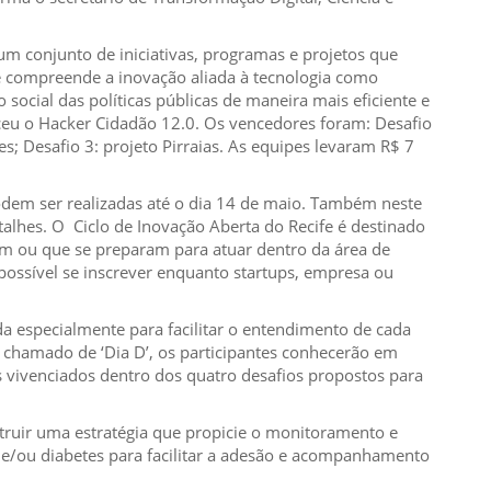
 um conjunto de iniciativas, programas e projetos que
e compreende a inovação aliada à tecnologia como
ocial das políticas públicas de maneira mais eficiente e
ceu o Hacker Cidadão 12.0. Os vencedores foram: Desafio
es; Desafio 3: projeto Pirraias. As equipes levaram R$ 7
 podem ser realizadas até o dia 14 de maio. Também neste
talhes. O Ciclo de Inovação Aberta do Recife é destinado
am ou que se preparam para atuar dentro da área de
 possível se inscrever enquanto startups, empresa ou
a especialmente para facilitar o entendimento de cada
 chamado de ‘Dia D’, os participantes conhecerão em
s vivenciados dentro dos quatro desafios propostos para
uir uma estratégia que propicie o monitoramento e
e/ou diabetes para facilitar a adesão e acompanhamento