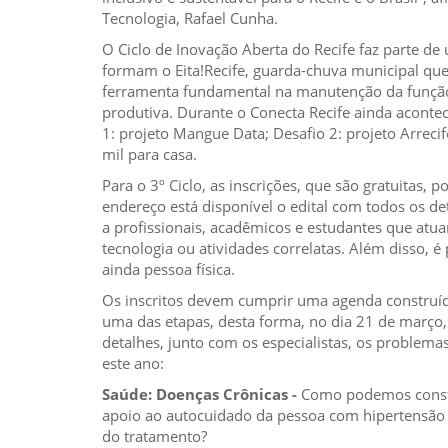
Tecnologia, Rafael Cunha.
O Ciclo de Inovação Aberta do Recife faz parte de
formam o Eita!Recife, guarda-chuva municipal qu
ferramenta fundamental na manutenção da função s
produtiva. Durante o Conecta Recife ainda aconte
1: projeto Mangue Data; Desafio 2: projeto Arrecif
mil para casa.
Para o 3º Ciclo, as inscrições, que são gratuitas,
endereço está disponível o edital com todos os de
a profissionais, acadêmicos e estudantes que atu
tecnologia ou atividades correlatas. Além disso, é
ainda pessoa física.
Os inscritos devem cumprir uma agenda construíd
uma das etapas, desta forma, no dia 21 de março,
detalhes, junto com os especialistas, os problema
este ano:
Saúde: Doenças Crônicas -
Como podemos constr
apoio ao autocuidado da pessoa com hipertensão 
do tratamento?