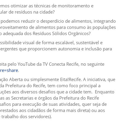
os otimizar as técnicas de monitoramento e
gular de resíduos na cidade?
odemos reduzir o desperdício de alimentos, integrando
aproveitamento de alimentos para consumo às populações
ão adequada dos Resíduos Sólidos Orgânicos?
bilidade visual de forma escalável, sustentável e
mergentes que proporcionem autonomia e inclusão para
eita pelo YouTube da TV Conecta Recife, no seguinte
ure=share
.
o Aberta ou simplesmente Eita!Recife. A iniciativa, que
a Prefeitura do Recife, tem como foco principal a
uções aos diversos desafios que a cidade tem. Enquanto
as as Secretarias e órgãos da Prefeitura do Recife
fios para execução de suas atividades, quer seja de
prestados aos cidadãos de forma mais direta) ou aos
 trabalho dos servidores).