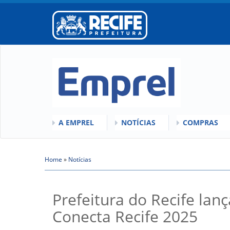
A EMPREL
NOTÍCIAS
COMPRAS
O QUE É A EMPREL
QUEM SOMOS
COMISSÕES
HISTÓRICO
Home
»
VÍDEOS
Notícias
LICITAÇÕES
Você está aqui
ORGANOGRAMA
ATAS DE RE
CONSELHOS
REGULAMEN
Prefeitura do Recife lan
LOCALIZAÇÃO
Conecta Recife 2025
GESTORES