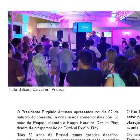
CONSULTA MEUS RECURSOS PLR
CONSULTA TODOS RECURSOS PLR
CONSULTA QUESTIONAMENTO / ESCLARECIMENTO
PLR
SERVIÇOS
PGDE - PROGRAMA DE GERENCIAMENTO DO
DESEMPENHO DOS EMPREGADOS DA EMPREL
AFASTAMENTOS DOS FUNCIONÁRIOS
CAPACITAÇÃO
EVENTOS DA EMPREL
PPP - PERFIL PROFISSIOGRÁFICO
PREVIDENCIÁRIO
PROGRAMA QUALIDADE DE VIDA
PROGRAMA DE ESTAGIÁRIO
SAÚDE DO TRABALHADOR
PGDE 2022
PGDE 2023
PGDE 2024
GESTÃO DA INFORMAÇÃO
BOLETIM INFORMATIVO
BPM-DAF