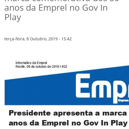
VÍDEOS
anos da Emprel no Gov In
ORGANOGRAMA
CONSELHOS
Play
LOCALIZAÇÃO
GESTORES
GOVERNANÇA
terça-feira, 8 Outubro, 2019 - 15:42
NOTÍCIAS
COMPRAS
COMISSÕES
LICITAÇÕES
ATAS DE REGISTRO DE PREÇOS
REGULAMENTO INTERNO DE LICITAÇÕES E
CONTRATO
GESTÃO DE PESSOAS
COLABORADORES
PLR
PARTICIPAÇÃO NOS LUCROS E RESULTADOS