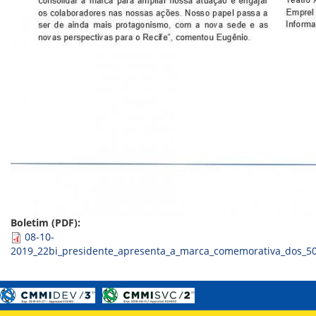
ORIENTAÇÕES TÉCNICAS
SEGURANÇA DA INFORMAÇÃO
RISI - FAQ (PERGUNTAS FREQUENTES)
CATÁLOGO DE SERVIÇOS DE TIC
PARECERES TÉCNICOS
ORIENTAÇÕES
MODELO
PARECERES TÉCNICOS EMITIDOS
PUBLICAÇÕES
PORTARIAS
RESOLUÇÕES
DIVERSOS
ATAS DA CIPA
ATAS E RESOLUÇÕES DO CONSELHO FISCAL
ATAS DO CONSADE
CHAMAMENTOS PÚBLICOS
Boletim (PDF):
TERMOS
08-10-
2019_22bi_presidente_apresenta_a_marca_comemorativa_dos_50
TRANSPARÊNCIA
CONTATO