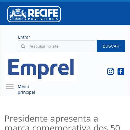
Entrar
BUSCAR
Menu
principal
A EMPREL
QUEM SOMOS
Presidente apresenta a
O QUE É A EMPREL
marca comemorativa dos 50
HISTÓRICO