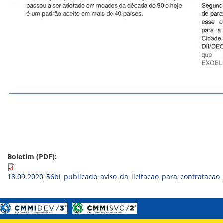
ORIENTAÇÕES TÉCNICAS
SEGURANÇA DA INFORMAÇÃO
RISI - FAQ (PERGUNTAS FREQUENTES)
CATÁLOGO DE SERVIÇOS DE TIC
PARECERES TÉCNICOS
ORIENTAÇÕES
MODELO
PARECERES TÉCNICOS EMITIDOS
PUBLICAÇÕES
PORTARIAS
RESOLUÇÕES
DIVERSOS
ATAS DA CIPA
ATAS E RESOLUÇÕES DO CONSELHO FISCAL
ATAS DO CONSADE
CHAMAMENTOS PÚBLICOS
Boletim (PDF):
TERMOS
18.09.2020_56bi_publicado_aviso_da_licitacao_para_contratac
TRANSPARÊNCIA
CONTATO