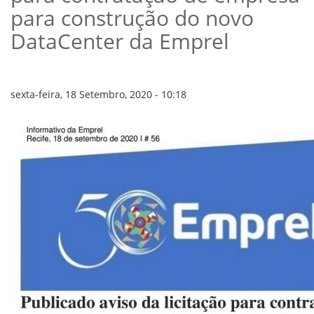
VÍDEOS
para construção do novo
ORGANOGRAMA
CONSELHOS
DataCenter da Emprel
LOCALIZAÇÃO
GESTORES
GOVERNANÇA
sexta-feira, 18 Setembro, 2020 - 10:18
NOTÍCIAS
COMPRAS
COMISSÕES
LICITAÇÕES
ATAS DE REGISTRO DE PREÇOS
REGULAMENTO INTERNO DE LICITAÇÕES E
CONTRATO
GESTÃO DE PESSOAS
COLABORADORES
PLR
PARTICIPAÇÃO NOS LUCROS E RESULTADOS