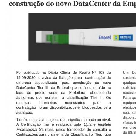
CONSULTA MEUS RECURSOS PLR
CONSULTA TODOS RECURSOS PLR
CONSULTA QUESTIONAMENTO / ESCLARECIMENTO
PLR
SERVIÇOS
PGDE - PROGRAMA DE GERENCIAMENTO DO
DESEMPENHO DOS EMPREGADOS DA EMPREL
AFASTAMENTOS DOS FUNCIONÁRIOS
CAPACITAÇÃO
EVENTOS DA EMPREL
PPP - PERFIL PROFISSIOGRÁFICO
PREVIDENCIÁRIO
PROGRAMA QUALIDADE DE VIDA
PROGRAMA DE ESTAGIÁRIO
SAÚDE DO TRABALHADOR
PGDE 2022
PGDE 2023
PGDE 2024
GESTÃO DA INFORMAÇÃO
BOLETIM INFORMATIVO
BPM-DAF