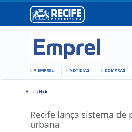
A EMPREL
NOTÍCIAS
COMPRAS
O QUE É A EMPREL
QUEM SOMOS
COMISSÕES
HISTÓRICO
Home
»
VÍDEOS
Notícias
LICITAÇÕES
Você está aqui
ORGANOGRAMA
ATAS DE RE
CONSELHOS
REGULAMEN
Recife lança sistema de 
LOCALIZAÇÃO
urbana
GESTORES