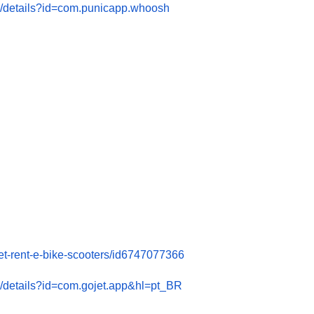
ps/details?id=com.punicapp.whoosh
jet-rent-e-bike-scooters/id6747077366
ps/details?id=com.gojet.app&hl=pt_BR