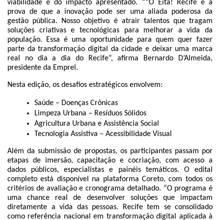
viabilidade e do impacto apresentado. ““O Eita! Recife é a
RISI - FAQ (PERGUNTAS FREQUENTES)
prova de que a inovação pode ser uma aliada poderosa da
CATÁLOGO DE SERVIÇOS DE TIC
gestão pública. Nosso objetivo é atrair talentos que tragam
PARECERES TÉCNICOS
soluções criativas e tecnológicas para melhorar a vida da
ORIENTAÇÕES
população. Essa é uma oportunidade para quem quer fazer
MODELO
parte da transformação digital da cidade e deixar uma marca
PARECERES TÉCNICOS EMITIDOS
real no dia a dia do Recife”, afirma Bernardo D’Almeida,
PUBLICAÇÕES
presidente da Emprel.
PORTARIAS
Nesta edição, os desafios estratégicos envolvem:
RESOLUÇÕES
DIVERSOS
Saúde – Doenças Crônicas
ATAS DA CIPA
Limpeza Urbana – Resíduos Sólidos
ATAS E RESOLUÇÕES DO CONSELHO FISCAL
Agricultura Urbana e Assistência Social
ATAS DO CONSADE
Tecnologia Assistiva – Acessibilidade Visual
CHAMAMENTOS PÚBLICOS
TERMOS
Além da submissão de propostas, os participantes passam por
etapas de imersão, capacitação e cocriação, com acesso a
TRANSPARÊNCIA
dados públicos, especialistas e painéis temáticos. O edital
completo está disponível na plataforma Coreto, com todos os
CONTATO
critérios de avaliação e cronograma detalhado. “O programa é
uma chance real de desenvolver soluções que impactam
diretamente a vida das pessoas. Recife tem se consolidado
como referência nacional em transformação digital aplicada à