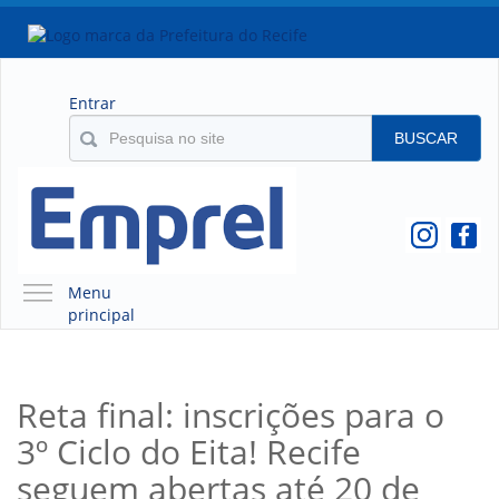
Entrar
BUSCAR
Menu
principal
A EMPREL
QUEM SOMOS
Reta final: inscrições para o
O QUE É A EMPREL
3º Ciclo do Eita! Recife
HISTÓRICO
VÍDEOS
seguem abertas até 20 de
ORGANOGRAMA