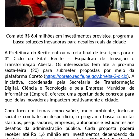
CONSULTA QUESTIONAMENTO / ESCLARECIMENTO
PLR
SERVIÇOS
PGDE - PROGRAMA DE GERENCIAMENTO DO
DESEMPENHO DOS EMPREGADOS DA EMPREL
AFASTAMENTOS DOS FUNCIONÁRIOS
Com até R$ 6,4 milhões em investimentos previstos, programa
CAPACITAÇÃO
busca soluções inovadoras para desafios reais da cidade
EVENTOS DA EMPREL
PPP - PERFIL PROFISSIOGRÁFICO
A Prefeitura do Recife entrou na reta final de inscrições para o
PREVIDENCIÁRIO
3º Ciclo do Eita! Recife – Esquadrão de Inovação e
PROGRAMA QUALIDADE DE VIDA
Transformação Aberta. Os interessados têm até a próxima
PROGRAMA DE ESTAGIÁRIO
sexta-feira (20) para submeter propostas por meio da
SAÚDE DO TRABALHADOR
https://coreto.recife.pe.gov.br/eita-3-ciclo
).
plataforma Coreto (
A
PGDE 2022
iniciativa, coordenada pela Secretaria de Transformação
PGDE 2023
Digital, Ciência e Tecnologia e pela Empresa Municipal de
Informática (Emprel), oferece uma oportunidade concreta para
PGDE 2024
que ideias inovadoras impactem positivamente a cidade.
GESTÃO DA INFORMAÇÃO
Com foco em temas como saúde, meio ambiente, inclusão
social e combate ao desperdício, o programa busca conectar
BOLETIM INFORMATIVO
startups, pesquisadores, empresas, autônomos e estudantes aos
BPM-DAF
desafios da administração pública. Cada proposta poderá
ORIENTAÇÕES TÉCNICAS
receber até R$ 1,6 milhão em investimentos, dependendo da
SEGURANÇA DA INFORMAÇÃO