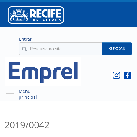
Entrar
BUSCAR
Menu
principal
A EMPREL
QUEM SOMOS
2019/0042
O QUE É A EMPREL
HISTÓRICO