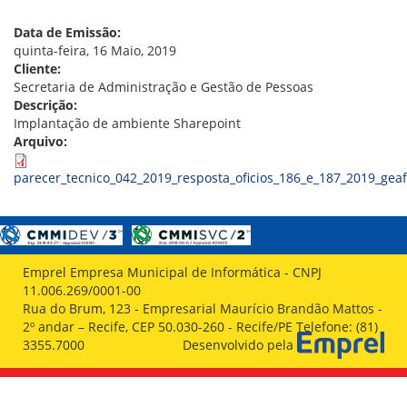
VÍDEOS
ORGANOGRAMA
Data de Emissão:
CONSELHOS
quinta-feira, 16 Maio, 2019
LOCALIZAÇÃO
Cliente:
GESTORES
Secretaria de Administração e Gestão de Pessoas
GOVERNANÇA
Descrição:
Implantação de ambiente Sharepoint
NOTÍCIAS
Arquivo:
COMPRAS
parecer_tecnico_042_2019_resposta_oficios_186_e_187_2019_geaf
COMISSÕES
LICITAÇÕES
ATAS DE REGISTRO DE PREÇOS
REGULAMENTO INTERNO DE LICITAÇÕES E
Emprel Empresa Municipal de Informática - CNPJ
CONTRATO
11.006.269/0001-00
Rua do Brum, 123 - Empresarial Maurício Brandão Mattos -
GESTÃO DE PESSOAS
2º andar – Recife, CEP 50.030-260 - Recife/PE Telefone: (81)
3355.7000
Desenvolvido pela
COLABORADORES
PLR
PARTICIPAÇÃO NOS LUCROS E RESULTADOS