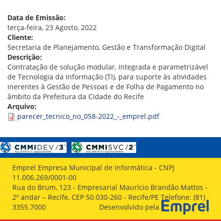
VÍDEOS
ORGANOGRAMA
Data de Emissão:
CONSELHOS
terça-feira, 23 Agosto, 2022
LOCALIZAÇÃO
Cliente:
GESTORES
Secretaria de Planejamento, Gestão e Transformação Digital
GOVERNANÇA
Descrição:
Contratação de solução modular, integrada e parametrizável
NOTÍCIAS
de Tecnologia da Informação (TI), para suporte às atividades
inerentes à Gestão de Pessoas e de Folha de Pagamento no
COMPRAS
âmbito da Prefeitura da Cidade do Recife
Arquivo:
COMISSÕES
parecer_tecnico_no_058-2022_-_emprel.pdf
LICITAÇÕES
ATAS DE REGISTRO DE PREÇOS
REGULAMENTO INTERNO DE LICITAÇÕES E
CONTRATO
Emprel Empresa Municipal de Informática - CNPJ
GESTÃO DE PESSOAS
11.006.269/0001-00
Rua do Brum, 123 - Empresarial Maurício Brandão Mattos -
COLABORADORES
2º andar – Recife, CEP 50.030-260 - Recife/PE Telefone: (81)
PLR
3355.7000
Desenvolvido pela
PARTICIPAÇÃO NOS LUCROS E RESULTADOS