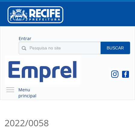
Entrar
BUSCAR
Menu
principal
A EMPREL
QUEM SOMOS
2022/0058
O QUE É A EMPREL
HISTÓRICO