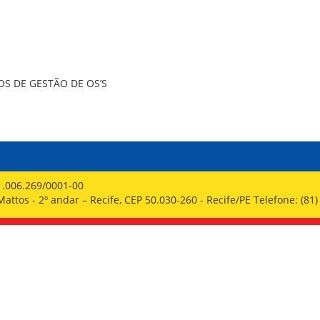
PPP - PERFIL PROFISSIOGRÁFICO 
PUBLICAÇÕES
PROGRAMA QUALIDADE DE VIDA
PROGRAMA DE ESTAGIÁRIO
SAÚDE DO TRABALHADOR
S DE GESTÃO DE OS’S
1.006.269/0001-00
ttos - 2º andar – Recife, CEP 50.030-260 - Recife/PE Telefone: (81