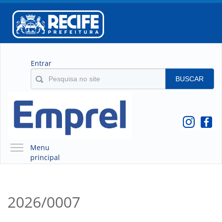
Entrar
BUSCAR
Menu
principal
A EMPREL
QUEM SOMOS
2026/0007
O QUE É A EMPREL
HISTÓRICO