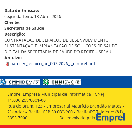
VÍDEOS
ORGANOGRAMA
Data de Emissão:
CONSELHOS
segunda-feira, 13 Abril, 2026
LOCALIZAÇÃO
Cliente:
GESTORES
Secretaria de Saúde
GOVERNANÇA
Descrição:
CONTRATAÇÃO DE SERVIÇOS DE DESENVOLVIMENTO,
NOTÍCIAS
SUSTENTAÇÃO E IMPLANTAÇÃO DE SOLUÇÕES DE SAÚDE
DIGITAL DA SECRETARIA DE SAÚDE DO RECIFE – SESAU
COMPRAS
Arquivo:
parecer_tecnico_no_007-2026_-_emprel.pdf
COMISSÕES
LICITAÇÕES
ATAS DE REGISTRO DE PREÇOS
REGULAMENTO INTERNO DE LICITAÇÕES E
CONTRATO
Emprel Empresa Municipal de Informática - CNPJ
11.006.269/0001-00
GESTÃO DE PESSOAS
Rua do Brum, 123 - Empresarial Maurício Brandão Mattos -
2º andar – Recife, CEP 50.030-260 - Recife/PE Telefone: (81)
COLABORADORES
3355.7000
Desenvolvido pela
PLR
PARTICIPAÇÃO NOS LUCROS E RESULTADOS